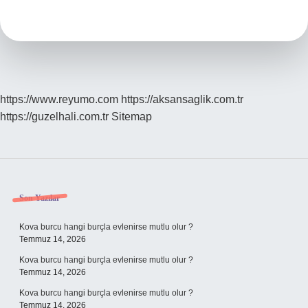
Içinde
Neler
Var
https://www.reyumo.com
https://aksansaglik.com.tr
https://guzelhali.com.tr
Sitemap
Sidebar
Son Yazılar
Kova burcu hangi burçla evlenirse mutlu olur ?
Temmuz 14, 2026
Kova burcu hangi burçla evlenirse mutlu olur ?
Temmuz 14, 2026
Kova burcu hangi burçla evlenirse mutlu olur ?
Temmuz 14, 2026