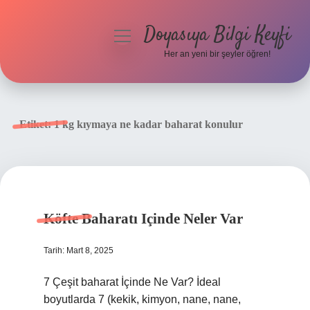
Doyasıya Bilgi Keyfi
menüyü
aç
Her an yeni bir şeyler öğren!
Anasayfa
Gizlilik Politikası
Etiket:
1 kg kıymaya ne kadar baharat konulur
Yasal Uyarı
Hakkımızda
Köfte Baharatı Içinde Neler Var
Tarih: Mart 8, 2025
7 Çeşit baharat İçinde Ne Var? İdeal
boyutlarda 7 (kekik, kimyon, nane, nane,