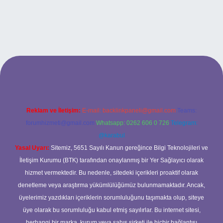
tonbetx.org/
Reklam ve İletişim:
E-mail:
backlinkpaneli@gmail.com
Teams:
forumhizmeti@gmail.com
Whatsapp: 0262 606 0 726
Telegram:
@karabul
Yasal Uyarı:
Sitemiz, 5651 Sayılı Kanun gereğince Bilgi Teknolojileri ve
İletişim Kurumu (BTK) tarafından onaylanmış bir Yer Sağlayıcı olarak
hizmet vermektedir. Bu nedenle, sitedeki içerikleri proaktif olarak
denetleme veya araştırma yükümlülüğümüz bulunmamaktadır. Ancak,
üyelerimiz yazdıkları içeriklerin sorumluluğunu taşımakta olup, siteye
üye olarak bu sorumluluğu kabul etmiş sayılırlar. Bu internet sitesi,
herhangi bir marka, kurum veya şahıs şirketi ile hiçbir bağlantısı