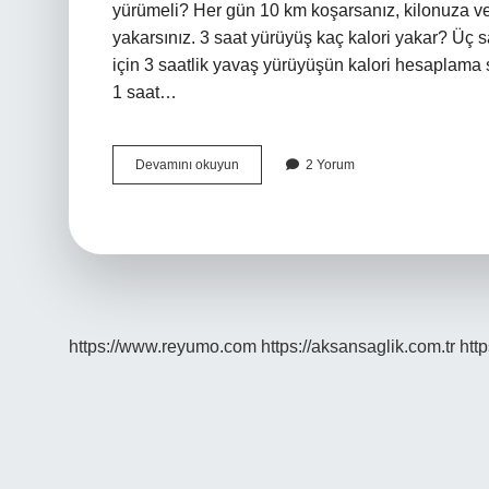
yürümeli? Her gün 10 km koşarsanız, kilonuza ve 
yakarsınız. 3 saat yürüyüş kaç kalori yakar? Üç saa
için 3 saatlik yavaş yürüyüşün kalori hesaplama s
1 saat…
7000
Devamını okuyun
2 Yorum
Kalori
Yakmak
Için
Kaç
Saat
Yürümeli
https://www.reyumo.com
https://aksansaglik.com.tr
http