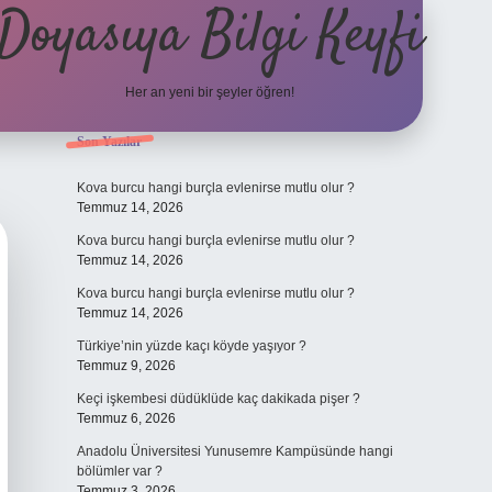
Doyasıya Bilgi Keyfi
Her an yeni bir şeyler öğren!
Sidebar
Son Yazılar
https://www.hiltonbetx.or
Kova burcu hangi burçla evlenirse mutlu olur ?
Temmuz 14, 2026
Kova burcu hangi burçla evlenirse mutlu olur ?
Temmuz 14, 2026
Kova burcu hangi burçla evlenirse mutlu olur ?
Temmuz 14, 2026
Türkiye’nin yüzde kaçı köyde yaşıyor ?
Temmuz 9, 2026
Keçi işkembesi düdüklüde kaç dakikada pişer ?
Temmuz 6, 2026
Anadolu Üniversitesi Yunusemre Kampüsünde hangi
bölümler var ?
Temmuz 3, 2026