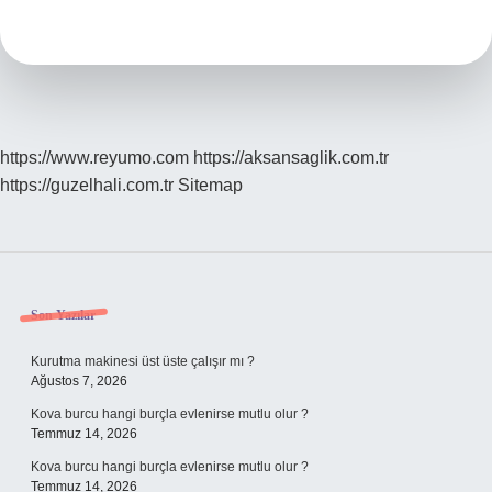
Yaşına
Kadar
Çocuk
Sahibi
Olabilir
https://www.reyumo.com
https://aksansaglik.com.tr
https://guzelhali.com.tr
Sitemap
Sidebar
Son Yazılar
Kurutma makinesi üst üste çalışır mı ?
Ağustos 7, 2026
Kova burcu hangi burçla evlenirse mutlu olur ?
Temmuz 14, 2026
Kova burcu hangi burçla evlenirse mutlu olur ?
Temmuz 14, 2026