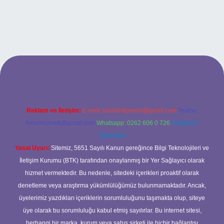
ltonbetx.org/
Reklam ve İletişim:
E-mail:
backlinkpaneli@gmail.com
Teams:
forumhizmeti@gmail.com
Whatsapp: 0262 606 0 726
Telegram:
@karabul
Yasal Uyarı:
Sitemiz, 5651 Sayılı Kanun gereğince Bilgi Teknolojileri ve
İletişim Kurumu (BTK) tarafından onaylanmış bir Yer Sağlayıcı olarak
hizmet vermektedir. Bu nedenle, sitedeki içerikleri proaktif olarak
denetleme veya araştırma yükümlülüğümüz bulunmamaktadır. Ancak,
üyelerimiz yazdıkları içeriklerin sorumluluğunu taşımakta olup, siteye
üye olarak bu sorumluluğu kabul etmiş sayılırlar. Bu internet sitesi,
herhangi bir marka, kurum veya şahıs şirketi ile hiçbir bağlantısı