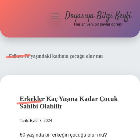
Doyasıya Bilgi Keyfi
menüyü
aç
Her an yeni bir şeyler öğren!
Anasayfa
Gizlilik Politikası
Etiket:
70 yaşındaki kadının çocuğu olur mu
Yasal Uyarı
Hakkımızda
Erkekler Kaç Yaşına Kadar Çocuk
Sahibi Olabilir
Tarih: Eylül 7, 2024
60 yaşında bir erkeğin çocuğu olur mu?