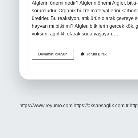
Alglerin önemi nedir? Alglerin önemi Algler, bitk
sorumludur. Organik hücre materyallerini karbondio
üretirler. Bu reaksiyon, atık ürün olarak çevreye 
hayvan mı bitki mi? Algler, bitkilerin gerçek kök
yoksun, ağırlıklı olarak suda yaşayan,…
Alglerin
Devamını okuyun
Yorum Bırak
Genel
Özellikleri
Nelerdir
https://www.reyumo.com
https://aksansaglik.com.tr
http