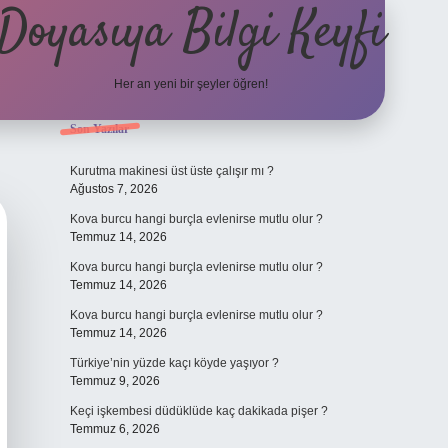
Doyasıya Bilgi Keyfi
Her an yeni bir şeyler öğren!
Sidebar
Son Yazılar
https://www.hiltonbetx.o
Kurutma makinesi üst üste çalışır mı ?
Ağustos 7, 2026
Kova burcu hangi burçla evlenirse mutlu olur ?
Temmuz 14, 2026
Kova burcu hangi burçla evlenirse mutlu olur ?
Temmuz 14, 2026
Kova burcu hangi burçla evlenirse mutlu olur ?
Temmuz 14, 2026
Türkiye’nin yüzde kaçı köyde yaşıyor ?
Temmuz 9, 2026
Keçi işkembesi düdüklüde kaç dakikada pişer ?
Temmuz 6, 2026