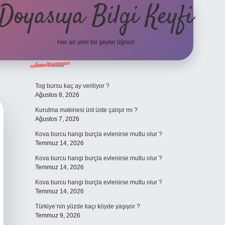
Doyasıya Bilgi Keyfi
Her an yeni bir şeyler öğren!
Sidebar
Son Yazılar
https://www.hiltonbetx.o
Tog bursu kaç ay veriliyor ?
Ağustos 8, 2026
Kurutma makinesi üst üste çalışır mı ?
Ağustos 7, 2026
Kova burcu hangi burçla evlenirse mutlu olur ?
Temmuz 14, 2026
Kova burcu hangi burçla evlenirse mutlu olur ?
Temmuz 14, 2026
Kova burcu hangi burçla evlenirse mutlu olur ?
Temmuz 14, 2026
Türkiye’nin yüzde kaçı köyde yaşıyor ?
Temmuz 9, 2026