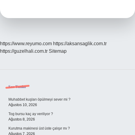
Sokarsa
Ne
Olur
https://www.reyumo.com
https://aksansaglik.com.tr
https://guzelhali.com.tr
Sitemap
Sidebar
Son Yazılar
Muhabbet kuşları öpülmeyi sever mi ?
Ağustos 10, 2026
Tog bursu kaç ay veriliyor ?
Ağustos 8, 2026
Kurutma makinesi üst üste çalışır mı ?
Ağustos 7, 2026