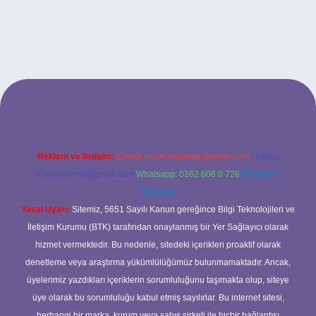
tonbetx.org/
Reklam ve İletişim:
E-mail:
backlinkpaneli@gmail.com
Teams:
forumhizmeti@gmail.com
Whatsapp: 0262 606 0 726
Telegram:
@karabul
Yasal Uyarı:
Sitemiz, 5651 Sayılı Kanun gereğince Bilgi Teknolojileri ve
İletişim Kurumu (BTK) tarafından onaylanmış bir Yer Sağlayıcı olarak
hizmet vermektedir. Bu nedenle, sitedeki içerikleri proaktif olarak
denetleme veya araştırma yükümlülüğümüz bulunmamaktadır. Ancak,
üyelerimiz yazdıkları içeriklerin sorumluluğunu taşımakta olup, siteye
üye olarak bu sorumluluğu kabul etmiş sayılırlar. Bu internet sitesi,
herhangi bir marka, kurum veya şahıs şirketi ile hiçbir bağlantısı