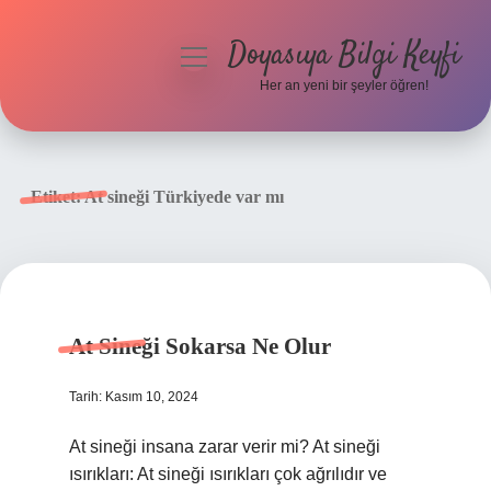
Doyasıya Bilgi Keyfi
menüyü
aç
Her an yeni bir şeyler öğren!
Anasayfa
Gizlilik Politikası
Etiket:
At sineği Türkiyede var mı
Yasal Uyarı
Hakkımızda
At Sineği Sokarsa Ne Olur
Tarih: Kasım 10, 2024
At sineği insana zarar verir mi? At sineği
ısırıkları: At sineği ısırıkları çok ağrılıdır ve