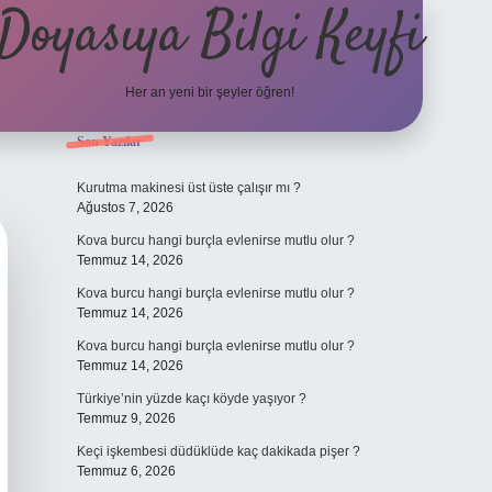
Doyasıya Bilgi Keyfi
Her an yeni bir şeyler öğren!
Sidebar
Son Yazılar
https://www.hiltonbetx.o
Kurutma makinesi üst üste çalışır mı ?
Ağustos 7, 2026
Kova burcu hangi burçla evlenirse mutlu olur ?
Temmuz 14, 2026
Kova burcu hangi burçla evlenirse mutlu olur ?
Temmuz 14, 2026
Kova burcu hangi burçla evlenirse mutlu olur ?
Temmuz 14, 2026
Türkiye’nin yüzde kaçı köyde yaşıyor ?
Temmuz 9, 2026
Keçi işkembesi düdüklüde kaç dakikada pişer ?
Temmuz 6, 2026