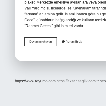
plaket; Merkezde emekliye ayrılanlara veya ölenl
Vali Yardımcısı, ilçelerde ise Kaymakam tarafında
“arınma” anlamına gelir. İslami inanca göre bu ge
Gece”, günahların bağışlandığı ve kulların temizle
“Rahmet Gecesi” gibi isimleri vardır.…
Berat
Devamını okuyun
Yorum Bırak
Yapmak
Ne
Demek
https://www.reyumo.com
https://aksansaglik.com.tr
http