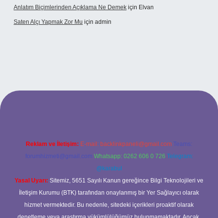
Anlatım Biçimlerinden Açıklama Ne Demek
için
Elvan
Saten Alçı Yapmak Zor Mu
için
admin
ltonbetx.org/
Reklam ve İletişim:
E-mail:
backlinkpaneli@gmail.com
Teams:
forumhizmeti@gmail.com
Whatsapp: 0262 606 0 726
Telegram:
@karabul
Yasal Uyarı:
Sitemiz, 5651 Sayılı Kanun gereğince Bilgi Teknolojileri ve
İletişim Kurumu (BTK) tarafından onaylanmış bir Yer Sağlayıcı olarak
hizmet vermektedir. Bu nedenle, sitedeki içerikleri proaktif olarak
denetleme veya araştırma yükümlülüğümüz bulunmamaktadır. Ancak,