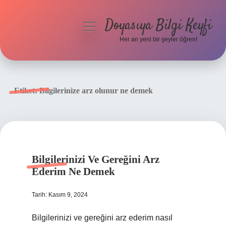
Doyasıya Bilgi Keyfi
menüyü
aç
Her an yeni bir şeyler öğren!
Anasayfa
Gizlilik Politikası
Etiket:
Bilgilerinize arz olunur ne demek
Yasal Uyarı
Hakkımızda
Bilgilerinizi Ve Gereğini Arz
Ederim Ne Demek
Tarih: Kasım 9, 2024
Bilgilerinizi ve gereğini arz ederim nasıl