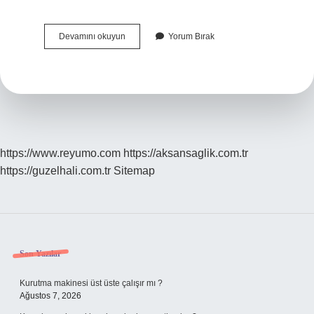
Bilgilerinizi
Devamını okuyun
Yorum Bırak
Ve
Gereğini
Arz
Ederim
Ne
Demek
https://www.reyumo.com
https://aksansaglik.com.tr
https://guzelhali.com.tr
Sitemap
Sidebar
Son Yazılar
Kurutma makinesi üst üste çalışır mı ?
Ağustos 7, 2026