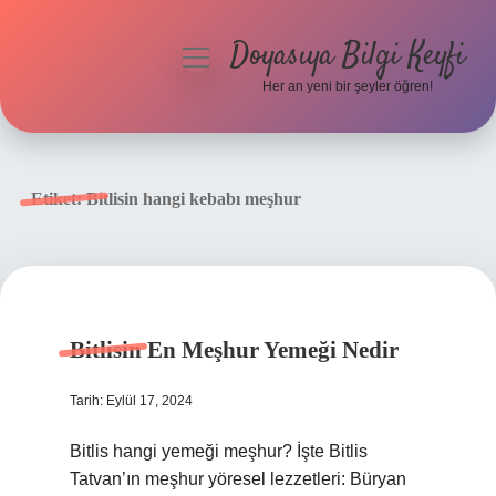
Doyasıya Bilgi Keyfi
menüyü
aç
Her an yeni bir şeyler öğren!
Anasayfa
Gizlilik Politikası
Etiket:
Bitlisin hangi kebabı meşhur
Yasal Uyarı
Hakkımızda
Bitlisin En Meşhur Yemeği Nedir
Tarih: Eylül 17, 2024
Bitlis hangi yemeği meşhur? İşte Bitlis
Tatvan’ın meşhur yöresel lezzetleri: Büryan