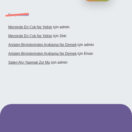
Son yorumlar
Mersinde En Çok Ne Yetişir
için
admin
Mersinde En Çok Ne Yetişir
için
Zeki
Anlatım Biçimlerinden Açıklama Ne Demek
için
admin
Anlatım Biçimlerinden Açıklama Ne Demek
için
Elvan
Saten Alçı Yapmak Zor Mu
için
admin
onbetx.org/