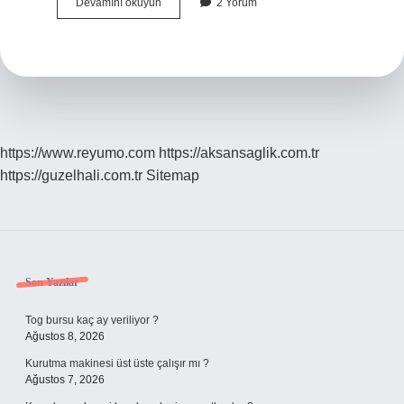
Bitlisin
Devamını okuyun
2 Yorum
En
Meşhur
Yemeği
Nedir
https://www.reyumo.com
https://aksansaglik.com.tr
https://guzelhali.com.tr
Sitemap
Sidebar
Son Yazılar
Tog bursu kaç ay veriliyor ?
Ağustos 8, 2026
Kurutma makinesi üst üste çalışır mı ?
Ağustos 7, 2026