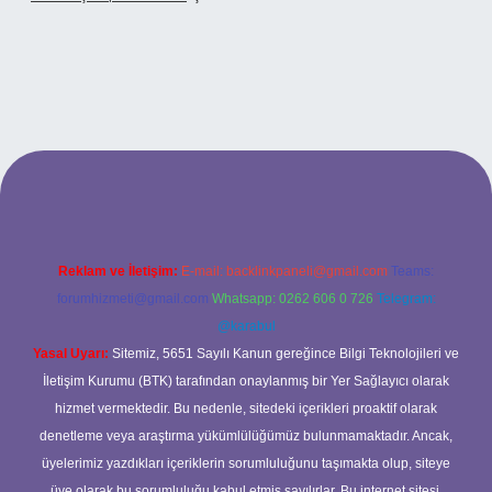
ltonbetx.org/
Reklam ve İletişim:
E-mail:
backlinkpaneli@gmail.com
Teams:
forumhizmeti@gmail.com
Whatsapp: 0262 606 0 726
Telegram:
@karabul
Yasal Uyarı:
Sitemiz, 5651 Sayılı Kanun gereğince Bilgi Teknolojileri ve
İletişim Kurumu (BTK) tarafından onaylanmış bir Yer Sağlayıcı olarak
hizmet vermektedir. Bu nedenle, sitedeki içerikleri proaktif olarak
denetleme veya araştırma yükümlülüğümüz bulunmamaktadır. Ancak,
üyelerimiz yazdıkları içeriklerin sorumluluğunu taşımakta olup, siteye
üye olarak bu sorumluluğu kabul etmiş sayılırlar. Bu internet sitesi,