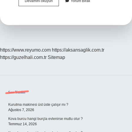
Cam
Devamını okuyun
Yorum Bırak
Yapımı
Nasıl
Olur
https://www.reyumo.com
https://aksansaglik.com.tr
https://guzelhali.com.tr
Sitemap
Sidebar
Son Yazılar
Kurutma makinesi üst üste çalışır mı ?
Ağustos 7, 2026
Kova burcu hangi burçla evlenirse mutlu olur ?
Temmuz 14, 2026