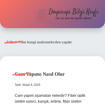
Doyasıya Bilgi Keyfi
menüyü
aç
Her an yeni bir şeyler öğren!
Anasayfa
Gizlilik Politikası
Etiket:
Cam hangi malzemelerden yapılır
Yasal Uyarı
Hakkımızda
Cam Yapımı Nasıl Olur
Tarih: Nisan 4, 2025
Cam yapım aşamaları nelerdir? Fiber optik
üretim süreci, karışık, eritme, fiber üretim