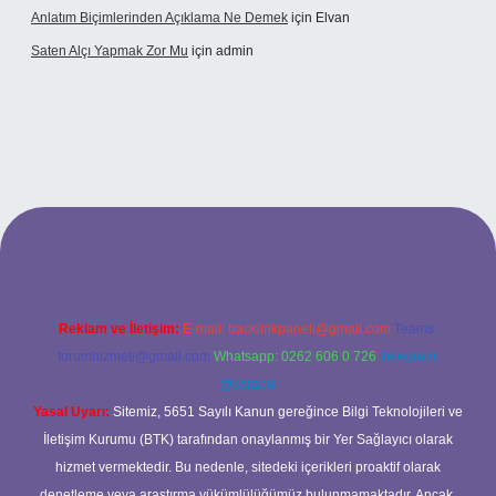
Anlatım Biçimlerinden Açıklama Ne Demek
için
Elvan
Saten Alçı Yapmak Zor Mu
için
admin
ltonbetx.org/
Reklam ve İletişim:
E-mail:
backlinkpaneli@gmail.com
Teams:
forumhizmeti@gmail.com
Whatsapp: 0262 606 0 726
Telegram:
@karabul
Yasal Uyarı:
Sitemiz, 5651 Sayılı Kanun gereğince Bilgi Teknolojileri ve
İletişim Kurumu (BTK) tarafından onaylanmış bir Yer Sağlayıcı olarak
hizmet vermektedir. Bu nedenle, sitedeki içerikleri proaktif olarak
denetleme veya araştırma yükümlülüğümüz bulunmamaktadır. Ancak,