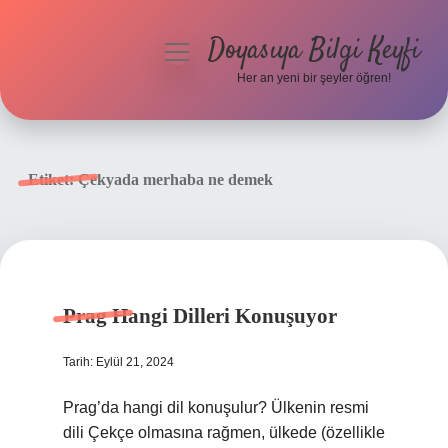
Doyasıya Bilgi Keyfi
menüyü
aç
Her an yeni bir şeyler öğren!
Anasayfa
Gizlilik Politikası
Etiket:
Çekyada merhaba ne demek
Yasal Uyarı
Hakkımızda
Prag Hangi Dilleri Konuşuyor
Tarih: Eylül 21, 2024
Prag’da hangi dil konuşulur? Ülkenin resmi
dili Çekçe olmasına rağmen, ülkede (özellikle