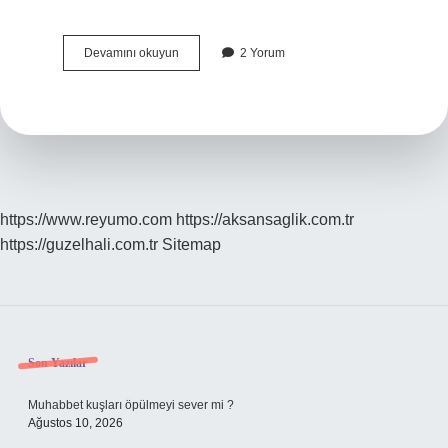
Prag
Devamını okuyun
2 Yorum
Hangi
Dilleri
Konuşuyor
https://www.reyumo.com
https://aksansaglik.com.tr
https://guzelhali.com.tr
Sitemap
Sidebar
Son Yazılar
Muhabbet kuşları öpülmeyi sever mi ?
Ağustos 10, 2026