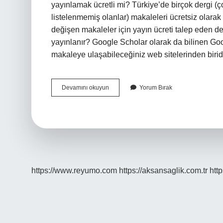
yayınlamak ücretli mi? Türkiye’de birçok dergi (
listelenmemiş olanlar) makaleleri ücretsiz olara
değişen makaleler için yayın ücreti talep eden d
yayınlanır? Google Scholar olarak da bilinen Googl
makaleye ulaşabileceğiniz web sitelerinden birid
Makale
Devamını okuyun
Yorum Bırak
Yayınlatmak
Için
Ne
Yapmalı
https://www.reyumo.com
https://aksansaglik.com.tr
http