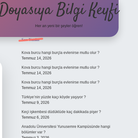
Doyasıya Bilgi Keyfi
Her an yeni bir şeyler öğren!
Sidebar
Son Yazılar
https://www.hiltonbetx.o
Kova burcu hangi burçla evlenirse mutlu olur ?
Temmuz 14, 2026
Kova burcu hangi burçla evlenirse mutlu olur ?
Temmuz 14, 2026
Kova burcu hangi burçla evlenirse mutlu olur ?
Temmuz 14, 2026
Türkiye’nin yüzde kaçı köyde yaşıyor ?
Temmuz 9, 2026
Keçi işkembesi düdüklüde kaç dakikada pişer ?
Temmuz 6, 2026
Anadolu Üniversitesi Yunusemre Kampüsünde hangi
bölümler var ?
Temmuz 3, 2026