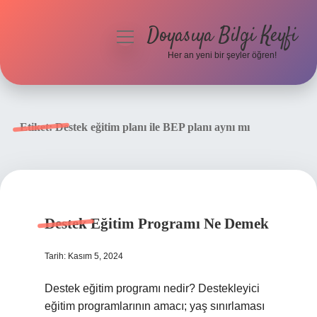
Doyasıya Bilgi Keyfi
menüyü
aç
Her an yeni bir şeyler öğren!
Anasayfa
Gizlilik Politikası
Etiket:
Destek eğitim planı ile BEP planı aynı mı
Yasal Uyarı
Hakkımızda
Destek Eğitim Programı Ne Demek
Tarih: Kasım 5, 2024
Destek eğitim programı nedir? Destekleyici
eğitim programlarının amacı; yaş sınırlaması