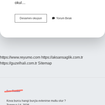
okul…
Destek
Devamını okuyun
Yorum Bırak
Eğitim
Programı
Ne
Demek
https://www.reyumo.com
https://aksansaglik.com.tr
https://guzelhali.com.tr
Sitemap
Sidebar
Son Yazılar
Kova burcu hangi burçla evlenirse mutlu olur ?