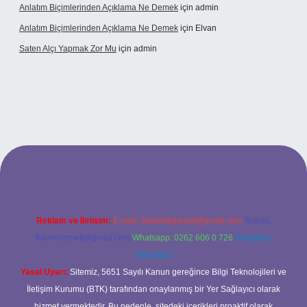
Anlatım Biçimlerinden Açıklama Ne Demek
için
admin
Anlatım Biçimlerinden Açıklama Ne Demek
için
Elvan
Saten Alçı Yapmak Zor Mu
için
admin
ltonbetx.org/
Reklam ve İletişim:
E-mail:
backlinkpaneli@gmail.com
Teams:
forumhizmeti@gmail.com
Whatsapp: 0262 606 0 726
Telegram:
@karabul
Yasal Uyarı:
Sitemiz, 5651 Sayılı Kanun gereğince Bilgi Teknolojileri ve
İletişim Kurumu (BTK) tarafından onaylanmış bir Yer Sağlayıcı olarak
hizmet vermektedir. Bu nedenle, sitedeki içerikleri proaktif olarak