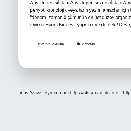
Ansiklopedisiİslam Ansiklopedisi › devrİslam Ans
periyot, kronolojik veya tarih yazım amaçları içi
“dönem” zaman ölçümünün en üst düzey organizas
› Wiki › Evrim Bir devir yapmak ne demek? Devir,
Devir
Devamını okuyun
2 Yorum
Etmek
Nedir
https://www.reyumo.com
https://aksansaglik.com.tr
http