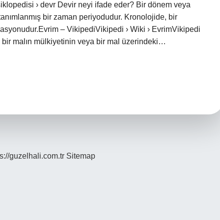
iklopedisi › devr Devir neyi ifade eder? Bir dönem veya
n tanımlanmış bir zaman periyodudur. Kronolojide, bir
yonudur.Evrim – VikipediVikipedi › Wiki › EvrimVikipedi
 bir malın mülkiyetinin veya bir mal üzerindeki…
s://guzelhali.com.tr
Sitemap