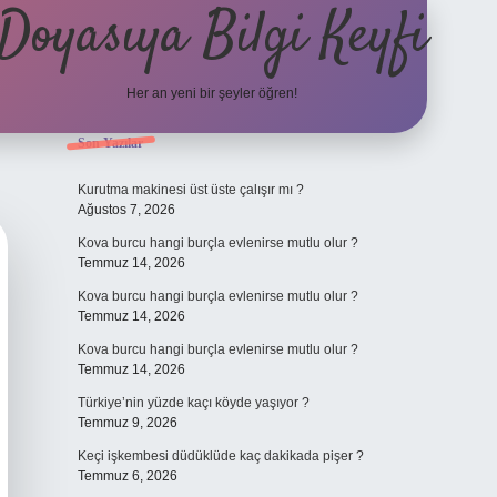
Doyasıya Bilgi Keyfi
Her an yeni bir şeyler öğren!
Sidebar
Son Yazılar
https://www.hiltonbetx.o
Kurutma makinesi üst üste çalışır mı ?
Ağustos 7, 2026
Kova burcu hangi burçla evlenirse mutlu olur ?
Temmuz 14, 2026
Kova burcu hangi burçla evlenirse mutlu olur ?
Temmuz 14, 2026
Kova burcu hangi burçla evlenirse mutlu olur ?
Temmuz 14, 2026
Türkiye’nin yüzde kaçı köyde yaşıyor ?
Temmuz 9, 2026
Keçi işkembesi düdüklüde kaç dakikada pişer ?
Temmuz 6, 2026