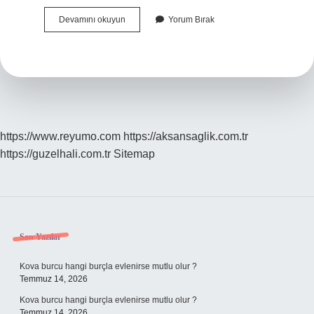
Tersine
Devamını okuyun
Yorum Bırak
Eş
Anlamlısı
Nedir
https://www.reyumo.com
https://aksansaglik.com.tr
https://guzelhali.com.tr
Sitemap
Sidebar
Son Yazılar
Kova burcu hangi burçla evlenirse mutlu olur ?
Temmuz 14, 2026
Kova burcu hangi burçla evlenirse mutlu olur ?
Temmuz 14, 2026