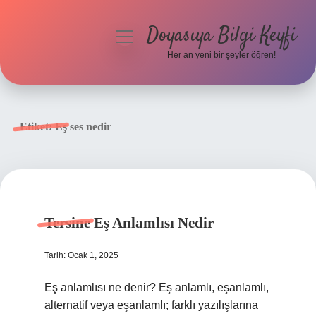
Doyasıya Bilgi Keyfi
menüyü
aç
Her an yeni bir şeyler öğren!
Anasayfa
Gizlilik Politikası
Etiket:
Eş ses nedir
Yasal Uyarı
Hakkımızda
Tersine Eş Anlamlısı Nedir
Tarih: Ocak 1, 2025
Eş anlamlısı ne denir? Eş anlamlı, eşanlamlı,
alternatif veya eşanlamlı; farklı yazılışlarına