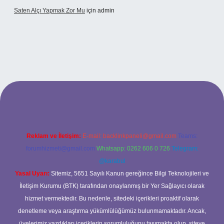
Saten Alçı Yapmak Zor Mu
için
admin
tonbetx.org/
Reklam ve İletişim:
E-mail:
backlinkpaneli@gmail.com
Teams:
forumhizmeti@gmail.com
Whatsapp: 0262 606 0 726
Telegram:
@karabul
Yasal Uyarı:
Sitemiz, 5651 Sayılı Kanun gereğince Bilgi Teknolojileri ve
İletişim Kurumu (BTK) tarafından onaylanmış bir Yer Sağlayıcı olarak
hizmet vermektedir. Bu nedenle, sitedeki içerikleri proaktif olarak
denetleme veya araştırma yükümlülüğümüz bulunmamaktadır. Ancak,
üyelerimiz yazdıkları içeriklerin sorumluluğunu taşımakta olup, siteye