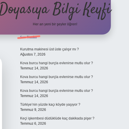
Doyasıya Bilgi Keyfi
Her an yeni bir şeyler öğren!
Sidebar
Son Yazılar
https://www.hiltonbetx.o
Kurutma makinesi üst üste çalışır mı ?
Ağustos 7, 2026
Kova burcu hangi burçla evlenirse mutlu olur ?
Temmuz 14, 2026
Kova burcu hangi burçla evlenirse mutlu olur ?
Temmuz 14, 2026
Kova burcu hangi burçla evlenirse mutlu olur ?
Temmuz 14, 2026
Türkiye’nin yüzde kaçı köyde yaşıyor ?
Temmuz 9, 2026
Keçi işkembesi düdüklüde kaç dakikada pişer ?
Temmuz 6, 2026