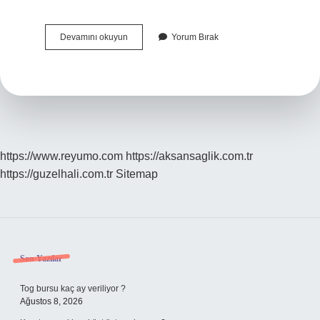
Infaza
Devamını okuyun
Yorum Bırak
Gönderme
Üst
Yazı
Ne
Demek
https://www.reyumo.com
https://aksansaglik.com.tr
https://guzelhali.com.tr
Sitemap
Sidebar
Son Yazılar
Tog bursu kaç ay veriliyor ?
Ağustos 8, 2026