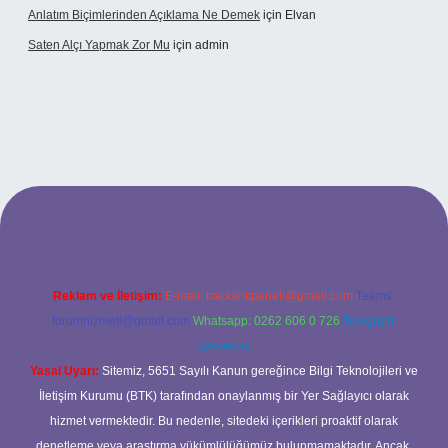
Anlatım Biçimlerinden Açıklama Ne Demek
için
Elvan
Saten Alçı Yapmak Zor Mu
için
admin
tonbetx.org/
Reklam ve İletişim:
E-mail:
backlinkpaneli@gmail.com
Teams:
forumhizmeti@gmail.com
Whatsapp: 0262 606 0 726
Telegram:
@karabul
Yasal Uyarı:
Sitemiz, 5651 Sayılı Kanun gereğince Bilgi Teknolojileri ve
İletişim Kurumu (BTK) tarafından onaylanmış bir Yer Sağlayıcı olarak
hizmet vermektedir. Bu nedenle, sitedeki içerikleri proaktif olarak
denetleme veya araştırma yükümlülüğümüz bulunmamaktadır. Ancak,