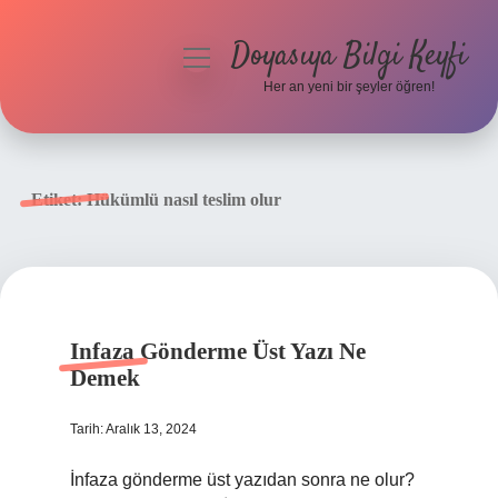
Doyasıya Bilgi Keyfi
menüyü
aç
Her an yeni bir şeyler öğren!
Anasayfa
Gizlilik Politikası
Etiket:
Hükümlü nasıl teslim olur
Yasal Uyarı
Hakkımızda
Infaza Gönderme Üst Yazı Ne
Demek
Tarih: Aralık 13, 2024
İnfaza gönderme üst yazıdan sonra ne olur?