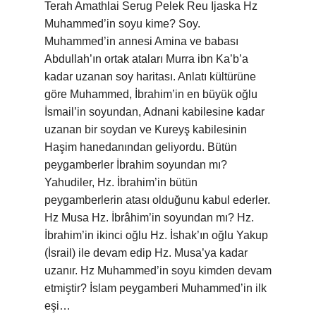
Terah Amathlai Serug Pelek Reu Ijaska Hz
Muhammed’in soyu kime? Soy.
Muhammed’in annesi Amina ve babası
Abdullah’ın ortak ataları Murra ibn Ka’b’a
kadar uzanan soy haritası. Anlatı kültürüne
göre Muhammed, İbrahim’in en büyük oğlu
İsmail’in soyundan, Adnani kabilesine kadar
uzanan bir soydan ve Kureyş kabilesinin
Haşim hanedanından geliyordu. Bütün
peygamberler İbrahim soyundan mı?
Yahudiler, Hz. İbrahim’in bütün
peygamberlerin atası olduğunu kabul ederler.
Hz Musa Hz. İbrâhim’in soyundan mı? Hz.
İbrahim’in ikinci oğlu Hz. İshak’ın oğlu Yakup
(İsrail) ile devam edip Hz. Musa’ya kadar
uzanır. Hz Muhammed’in soyu kimden devam
etmiştir? İslam peygamberi Muhammed’in ilk
eşi…