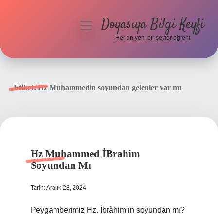
Doyasıya Bilgi Keyfi
menüyü
aç
Her an yeni bir şeyler öğren!
Anasayfa
Gizlilik Politikası
Etiket:
Hz Muhammedin soyundan gelenler var mı
Yasal Uyarı
Hakkımızda
Hz Muhammed İBrahim
Soyundan Mı
Tarih: Aralık 28, 2024
Peygamberimiz Hz. İbrâhim’in soyundan mı?