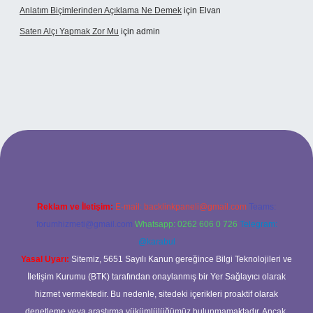
Anlatım Biçimlerinden Açıklama Ne Demek
için
Elvan
Saten Alçı Yapmak Zor Mu
için
admin
ltonbetx.org/
Reklam ve İletişim:
E-mail:
backlinkpaneli@gmail.com
Teams:
forumhizmeti@gmail.com
Whatsapp: 0262 606 0 726
Telegram:
@karabul
Yasal Uyarı:
Sitemiz, 5651 Sayılı Kanun gereğince Bilgi Teknolojileri ve
İletişim Kurumu (BTK) tarafından onaylanmış bir Yer Sağlayıcı olarak
hizmet vermektedir. Bu nedenle, sitedeki içerikleri proaktif olarak
denetleme veya araştırma yükümlülüğümüz bulunmamaktadır. Ancak,