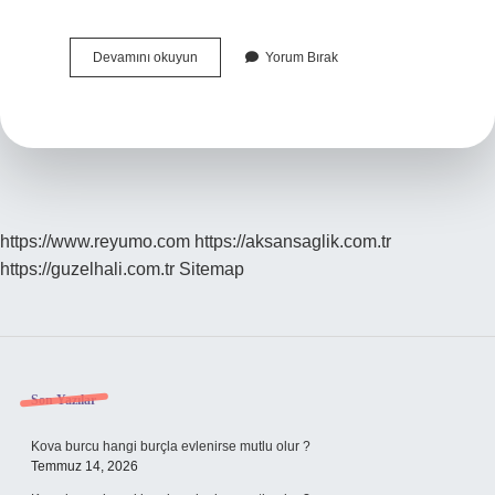
Hz
Devamını okuyun
Yorum Bırak
Muhammed
İBrahim
Soyundan
Mı
https://www.reyumo.com
https://aksansaglik.com.tr
https://guzelhali.com.tr
Sitemap
Sidebar
Son Yazılar
Kova burcu hangi burçla evlenirse mutlu olur ?
Temmuz 14, 2026