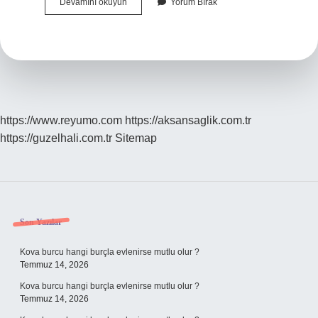
Ingilterede
Devamını okuyun
Yorum Bırak
Ev
Kirası
Kaç
Sterlin
https://www.reyumo.com
https://aksansaglik.com.tr
https://guzelhali.com.tr
Sitemap
Sidebar
Son Yazılar
Kova burcu hangi burçla evlenirse mutlu olur ?
Temmuz 14, 2026
Kova burcu hangi burçla evlenirse mutlu olur ?
Temmuz 14, 2026