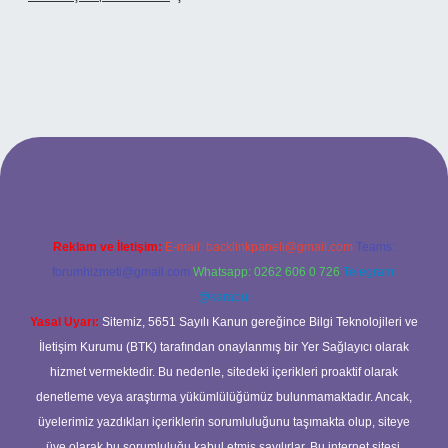
tonbetx.org/
Reklam ve İletişim:
E-mail:
backlinkpaneli@gmail.com
Teams:
forumhizmeti@gmail.com
Whatsapp: 0262 606 0 726
Telegram:
@karabul
Yasal Uyarı:
Sitemiz, 5651 Sayılı Kanun gereğince Bilgi Teknolojileri ve
İletişim Kurumu (BTK) tarafından onaylanmış bir Yer Sağlayıcı olarak
hizmet vermektedir. Bu nedenle, sitedeki içerikleri proaktif olarak
denetleme veya araştırma yükümlülüğümüz bulunmamaktadır. Ancak,
üyelerimiz yazdıkları içeriklerin sorumluluğunu taşımakta olup, siteye
üye olarak bu sorumluluğu kabul etmiş sayılırlar. Bu internet sitesi,