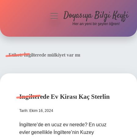
Doyasıya Bilgi Keyfi
menüyü
aç
Her an yeni bir şeyler öğren!
Anasayfa
Gizlilik Politikası
Etiket:
İngilterede mülkiyet var mı
Yasal Uyarı
Hakkımızda
Ingilterede Ev Kirası Kaç Sterlin
Tarih: Ekim 16, 2024
İngiltere’de en ucuz ev nerede? En ucuz
evler genellikle İngiltere’nin Kuzey