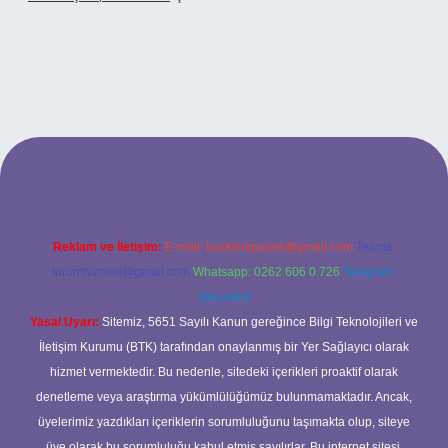
Reklam ve İletişim:
E-mail:
backlinkpaneli@gmail.com
Teams:
forumhizmeti@gmail.com
Whatsapp: 0262 606 0 726
Telegram:
@karabul
Yasal Uyarı:
Sitemiz, 5651 Sayılı Kanun gereğince Bilgi Teknolojileri ve
İletişim Kurumu (BTK) tarafından onaylanmış bir Yer Sağlayıcı olarak
hizmet vermektedir. Bu nedenle, sitedeki içerikleri proaktif olarak
denetleme veya araştırma yükümlülüğümüz bulunmamaktadır. Ancak,
üyelerimiz yazdıkları içeriklerin sorumluluğunu taşımakta olup, siteye
üye olarak bu sorumluluğu kabul etmiş sayılırlar. Bu internet sitesi,