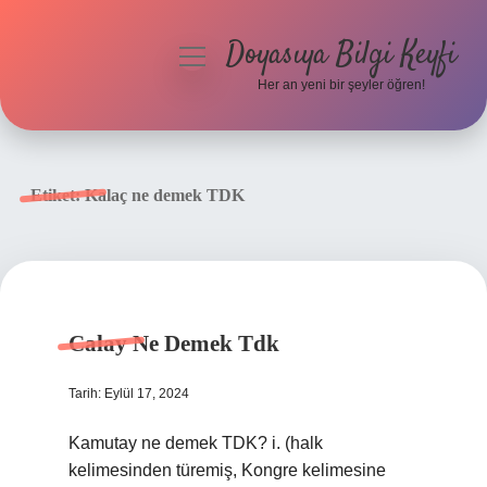
Doyasıya Bilgi Keyfi
menüyü
aç
Her an yeni bir şeyler öğren!
Anasayfa
Gizlilik Politikası
Etiket:
Kalaç ne demek TDK
Yasal Uyarı
Hakkımızda
Calay Ne Demek Tdk
Tarih: Eylül 17, 2024
Kamutay ne demek TDK? i. (halk
kelimesinden türemiş, Kongre kelimesine