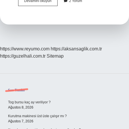
Calay
Devamını okuyun
2 Yorum
Ne
Demek
Tdk
https://www.reyumo.com
https://aksansaglik.com.tr
https://guzelhali.com.tr
Sitemap
Sidebar
Son Yazılar
Tog bursu kaç ay veriliyor ?
Ağustos 8, 2026
Kurutma makinesi üst üste çalışır mı ?
Ağustos 7, 2026