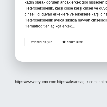
kadın olarak görülen ancak erkek gibi hisseden b
Heteroseksüellik, karşı cinse karşı cinsel ve duyg
cinsel ilgi duyan erkeklere ve erkeklere karşı cin
Heteroseksüellik ayrıca sıklıkla hayvan cinselliği
Hermafroditler, açıkça erkek…
Erkek
Devamını okuyun
Yorum Bırak
Gibi
Davrananlara
Ne
Denir
https://www.reyumo.com
https://aksansaglik.com.tr
http