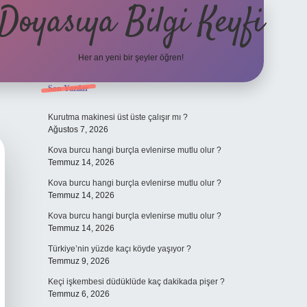
Doyasıya Bilgi Keyfi
Her an yeni bir şeyler öğren!
Sidebar
Son Yazılar
https://www.hiltonbetx.o
Kurutma makinesi üst üste çalışır mı ?
Ağustos 7, 2026
Kova burcu hangi burçla evlenirse mutlu olur ?
Temmuz 14, 2026
Kova burcu hangi burçla evlenirse mutlu olur ?
Temmuz 14, 2026
Kova burcu hangi burçla evlenirse mutlu olur ?
Temmuz 14, 2026
Türkiye’nin yüzde kaçı köyde yaşıyor ?
Temmuz 9, 2026
Keçi işkembesi düdüklüde kaç dakikada pişer ?
Temmuz 6, 2026