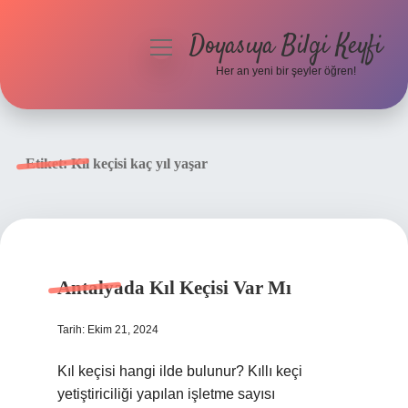
Doyasıya Bilgi Keyfi
menüyü
aç
Her an yeni bir şeyler öğren!
Anasayfa
Gizlilik Politikası
Etiket:
Kıl keçisi kaç yıl yaşar
Yasal Uyarı
Hakkımızda
Antalyada Kıl Keçisi Var Mı
Tarih: Ekim 21, 2024
Kıl keçisi hangi ilde bulunur? Kıllı keçi
yetiştiriciliği yapılan işletme sayısı