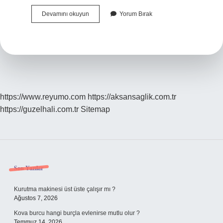
Antalyada
Devamını okuyun
Yorum Bırak
Kıl
Keçisi
Var
Mı
https://www.reyumo.com
https://aksansaglik.com.tr
https://guzelhali.com.tr
Sitemap
Sidebar
Son Yazılar
Kurutma makinesi üst üste çalışır mı ?
Ağustos 7, 2026
Kova burcu hangi burçla evlenirse mutlu olur ?
Temmuz 14, 2026