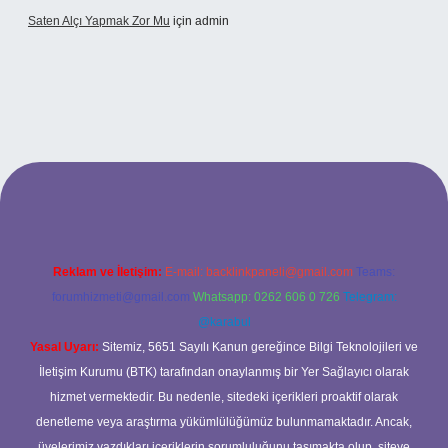
Saten Alçı Yapmak Zor Mu
için
admin
tonbetx.org/
Reklam ve İletişim:
E-mail:
backlinkpaneli@gmail.com
Teams:
forumhizmeti@gmail.com
Whatsapp: 0262 606 0 726
Telegram:
@karabul
Yasal Uyarı:
Sitemiz, 5651 Sayılı Kanun gereğince Bilgi Teknolojileri ve
İletişim Kurumu (BTK) tarafından onaylanmış bir Yer Sağlayıcı olarak
hizmet vermektedir. Bu nedenle, sitedeki içerikleri proaktif olarak
denetleme veya araştırma yükümlülüğümüz bulunmamaktadır. Ancak,
üyelerimiz yazdıkları içeriklerin sorumluluğunu taşımakta olup, siteye