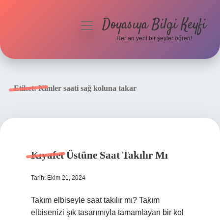
Doyasıya Bilgi Keyfi
menüyü
aç
Her an yeni bir şeyler öğren!
Anasayfa
Gizlilik Politikası
Etiket:
Kimler saati sağ koluna takar
Yasal Uyarı
Hakkımızda
Kıyafet Üstüne Saat Takılır Mı
Tarih: Ekim 21, 2024
Takım elbiseyle saat takılır mı? Takım
elbisenizi şık tasarımıyla tamamlayan bir kol