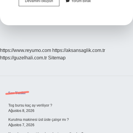
Kıyafet
Devamını okuyun
Yorum Bırak
Üstüne
Saat
Takılır
Mı
https://www.reyumo.com
https://aksansaglik.com.tr
https://guzelhali.com.tr
Sitemap
Sidebar
Son Yazılar
Tog bursu kaç ay veriliyor ?
Ağustos 8, 2026
Kurutma makinesi üst üste çalışır mı ?
Ağustos 7, 2026