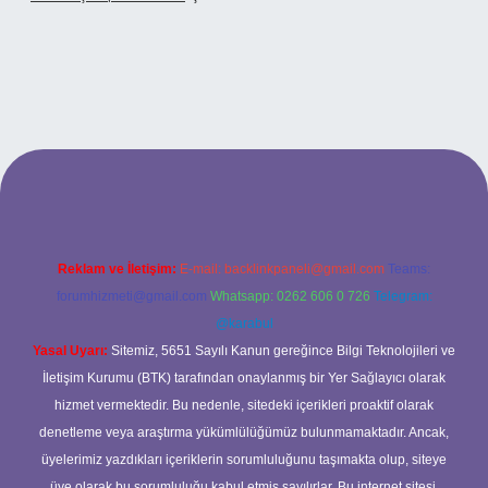
tonbetx.org/
Reklam ve İletişim:
E-mail:
backlinkpaneli@gmail.com
Teams:
forumhizmeti@gmail.com
Whatsapp: 0262 606 0 726
Telegram:
@karabul
Yasal Uyarı:
Sitemiz, 5651 Sayılı Kanun gereğince Bilgi Teknolojileri ve
İletişim Kurumu (BTK) tarafından onaylanmış bir Yer Sağlayıcı olarak
hizmet vermektedir. Bu nedenle, sitedeki içerikleri proaktif olarak
denetleme veya araştırma yükümlülüğümüz bulunmamaktadır. Ancak,
üyelerimiz yazdıkları içeriklerin sorumluluğunu taşımakta olup, siteye
üye olarak bu sorumluluğu kabul etmiş sayılırlar. Bu internet sitesi,