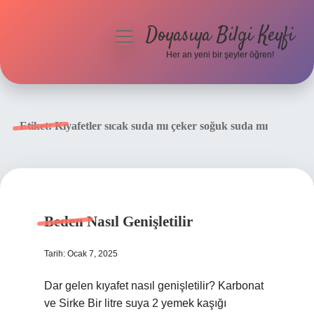
Doyasıya Bilgi Keyfi
menüyü
aç
Her an yeni bir şeyler öğren!
Anasayfa
Gizlilik Politikası
Etiket:
Kıyafetler sıcak suda mı çeker soğuk suda mı
Yasal Uyarı
Hakkımızda
Beden Nasıl Genişletilir
Tarih: Ocak 7, 2025
Dar gelen kıyafet nasıl genişletilir? Karbonat
ve Sirke Bir litre suya 2 yemek kaşığı