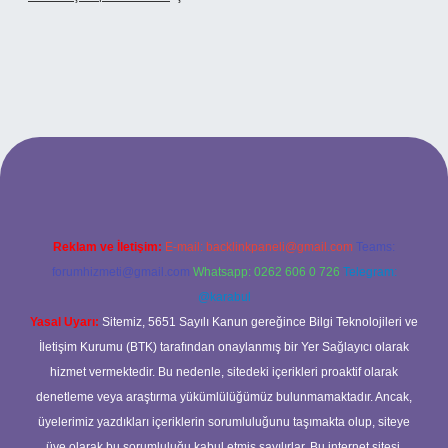
ltonbetx.org/
Reklam ve İletişim:
E-mail:
backlinkpaneli@gmail.com
Teams:
forumhizmeti@gmail.com
Whatsapp: 0262 606 0 726
Telegram:
@karabul
Yasal Uyarı:
Sitemiz, 5651 Sayılı Kanun gereğince Bilgi Teknolojileri ve
İletişim Kurumu (BTK) tarafından onaylanmış bir Yer Sağlayıcı olarak
hizmet vermektedir. Bu nedenle, sitedeki içerikleri proaktif olarak
denetleme veya araştırma yükümlülüğümüz bulunmamaktadır. Ancak,
üyelerimiz yazdıkları içeriklerin sorumluluğunu taşımakta olup, siteye
üye olarak bu sorumluluğu kabul etmiş sayılırlar. Bu internet sitesi,