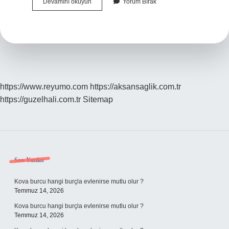
Beden
Devamını okuyun
Yorum Bırak
Nasıl
Genişletilir
https://www.reyumo.com
https://aksansaglik.com.tr
https://guzelhali.com.tr
Sitemap
Sidebar
Son Yazılar
Kova burcu hangi burçla evlenirse mutlu olur ?
Temmuz 14, 2026
Kova burcu hangi burçla evlenirse mutlu olur ?
Temmuz 14, 2026