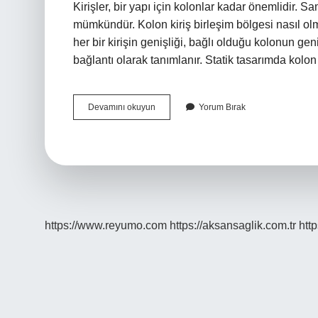
Kirişler, bir yapı için kolonlar kadar önemlidir.
mümkündür. Kolon kiriş birleşim bölgesi nasıl olma
her bir kirişin genişliği, bağlı olduğu kolonun geni
bağlantı olarak tanımlanır. Statik tasarımda kolo
Kiriş
Devamını okuyun
Yorum Bırak
Ve
Kolon
Hangi
Yükler
Etkisi
Altındadır
https://www.reyumo.com
https://aksansaglik.com.tr
http