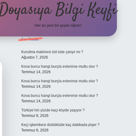
Doyasıya Bilgi Keyfi
Her an yeni bir şeyler öğren!
Sidebar
Son Yazılar
https://www.hiltonbetx.
Kurutma makinesi üst üste çalışır mı ?
Ağustos 7, 2026
Kova burcu hangi burçla evlenirse mutlu olur ?
Temmuz 14, 2026
Kova burcu hangi burçla evlenirse mutlu olur ?
Temmuz 14, 2026
Kova burcu hangi burçla evlenirse mutlu olur ?
Temmuz 14, 2026
Türkiye’nin yüzde kaçı köyde yaşıyor ?
Temmuz 9, 2026
Keçi işkembesi düdüklüde kaç dakikada pişer ?
Temmuz 6, 2026