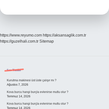
Mi
Otçul
Mu
https://www.reyumo.com
https://aksansaglik.com.tr
https://guzelhali.com.tr
Sitemap
Sidebar
Son Yazılar
Kurutma makinesi üst üste çalışır mı ?
Ağustos 7, 2026
Kova burcu hangi burçla evlenirse mutlu olur ?
Temmuz 14, 2026
Kova burcu hangi burçla evlenirse mutlu olur ?
Temmuz 14, 2026