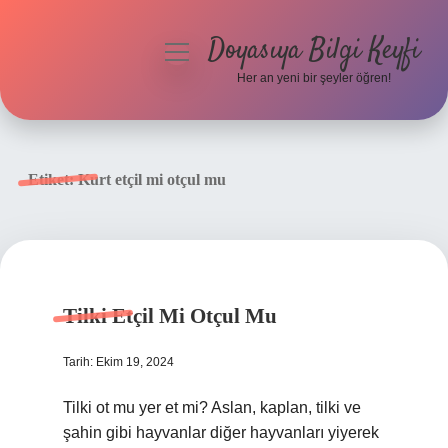
Doyasıya Bilgi Keyfi
menüyü
aç
Her an yeni bir şeyler öğren!
Anasayfa
Gizlilik Politikası
Etiket:
Kurt etçil mi otçul mu
Yasal Uyarı
Hakkımızda
Tilki Etçil Mi Otçul Mu
Tarih: Ekim 19, 2024
Tilki ot mu yer et mi? Aslan, kaplan, tilki ve
şahin gibi hayvanlar diğer hayvanları yiyerek