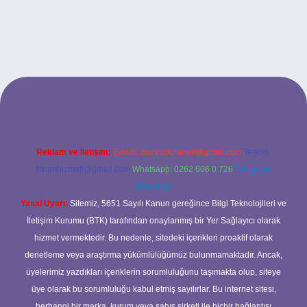
ltonbetx.org/
Reklam ve İletişim:
E-mail:
backlinkpaneli@gmail.com
Teams:
forumhizmeti@gmail.com
Whatsapp: 0262 606 0 726
Telegram:
@karabul
Yasal Uyarı:
Sitemiz, 5651 Sayılı Kanun gereğince Bilgi Teknolojileri ve
İletişim Kurumu (BTK) tarafından onaylanmış bir Yer Sağlayıcı olarak
hizmet vermektedir. Bu nedenle, sitedeki içerikleri proaktif olarak
denetleme veya araştırma yükümlülüğümüz bulunmamaktadır. Ancak,
üyelerimiz yazdıkları içeriklerin sorumluluğunu taşımakta olup, siteye
üye olarak bu sorumluluğu kabul etmiş sayılırlar. Bu internet sitesi,
herhangi bir marka, kurum veya şahıs şirketi ile hiçbir bağlantısı