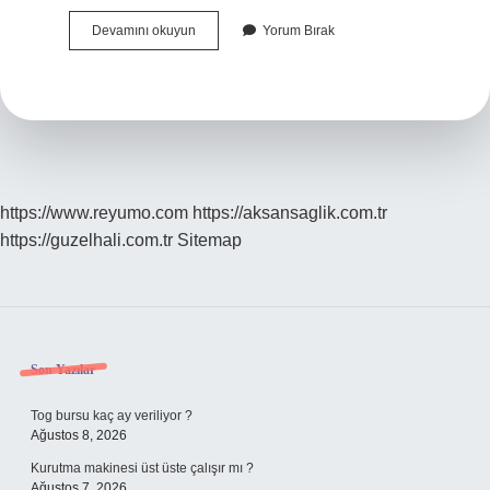
Kutuplar
Devamını okuyun
Yorum Bırak
Ne
Yapar
https://www.reyumo.com
https://aksansaglik.com.tr
https://guzelhali.com.tr
Sitemap
Sidebar
Son Yazılar
Tog bursu kaç ay veriliyor ?
Ağustos 8, 2026
Kurutma makinesi üst üste çalışır mı ?
Ağustos 7, 2026