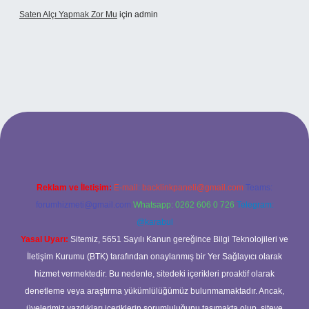
Saten Alçı Yapmak Zor Mu
için
admin
tonbetx.org/
Reklam ve İletişim:
E-mail:
backlinkpaneli@gmail.com
Teams:
forumhizmeti@gmail.com
Whatsapp: 0262 606 0 726
Telegram:
@karabul
Yasal Uyarı:
Sitemiz, 5651 Sayılı Kanun gereğince Bilgi Teknolojileri ve
İletişim Kurumu (BTK) tarafından onaylanmış bir Yer Sağlayıcı olarak
hizmet vermektedir. Bu nedenle, sitedeki içerikleri proaktif olarak
denetleme veya araştırma yükümlülüğümüz bulunmamaktadır. Ancak,
üyelerimiz yazdıkları içeriklerin sorumluluğunu taşımakta olup, siteye