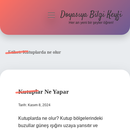
Doyasıya Bilgi Keyfi
menüyü
aç
Her an yeni bir şeyler öğren!
Anasayfa
Gizlilik Politikası
Etiket:
Kutuplarda ne olur
Yasal Uyarı
Hakkımızda
Kutuplar Ne Yapar
Tarih: Kasım 8, 2024
Kutuplarda ne olur? Kutup bölgelerindeki
buzullar güneş ışığını uzaya yansıtır ve