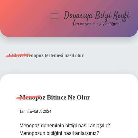
Doyasıya Bilgi Keyfi
menüyü
aç
Her an yeni bir şeyler öğren!
Anasayfa
Gizlilik Politikası
Etiket:
Menopoz terlemesi nasıl olur
Yasal Uyarı
Hakkımızda
Menopoz Bitince Ne Olur
Tarih: Eylül 7, 2024
Menopoz döneminin bittiği nasıl anlaşılır?
Menopozun bittiğini nasıl anlarsınız?