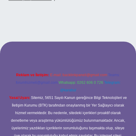
ltonbetx.org/
Reklam ve İletişim:
E-mail:
backlinkpaneli@gmail.com
Teams:
forumhizmeti@gmail.com
Whatsapp: 0262 606 0 726
Telegram:
@karabul
Yasal Uyarı:
Sitemiz, 5651 Sayılı Kanun gereğince Bilgi Teknolojileri ve
İletişim Kurumu (BTK) tarafından onaylanmış bir Yer Sağlayıcı olarak
hizmet vermektedir. Bu nedenle, sitedeki içerikleri proaktif olarak
denetleme veya araştırma yükümlülüğümüz bulunmamaktadır. Ancak,
üyelerimiz yazdıkları içeriklerin sorumluluğunu taşımakta olup, siteye
üye olarak bu sorumluluğu kabul etmiş sayılırlar. Bu internet sitesi,