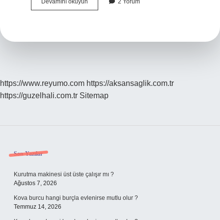
Menopoz
Devamını okuyun
2 Yorum
Bitince
Ne
Olur
https://www.reyumo.com
https://aksansaglik.com.tr
https://guzelhali.com.tr
Sitemap
Sidebar
Son Yazılar
Kurutma makinesi üst üste çalışır mı ?
Ağustos 7, 2026
Kova burcu hangi burçla evlenirse mutlu olur ?
Temmuz 14, 2026