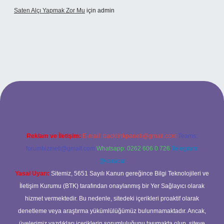
Saten Alçı Yapmak Zor Mu
için
admin
tonbetx.org/
Reklam ve İletişim:
E-mail:
backlinkpaneli@gmail.com
Teams:
forumhizmeti@gmail.com
Whatsapp: 0262 606 0 726
Telegram:
@karabul
Yasal Uyarı:
Sitemiz, 5651 Sayılı Kanun gereğince Bilgi Teknolojileri ve
İletişim Kurumu (BTK) tarafından onaylanmış bir Yer Sağlayıcı olarak
hizmet vermektedir. Bu nedenle, sitedeki içerikleri proaktif olarak
denetleme veya araştırma yükümlülüğümüz bulunmamaktadır. Ancak,
üyelerimiz yazdıkları içeriklerin sorumluluğunu taşımakta olup, siteye