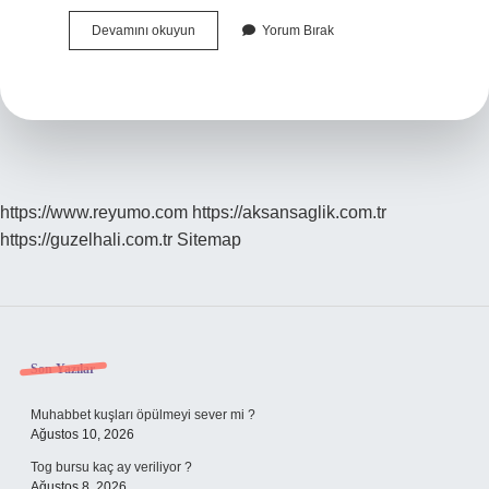
Cebe
Devamını okuyun
Yorum Bırak
Nerede
Öldü
https://www.reyumo.com
https://aksansaglik.com.tr
https://guzelhali.com.tr
Sitemap
Sidebar
Son Yazılar
Muhabbet kuşları öpülmeyi sever mi ?
Ağustos 10, 2026
Tog bursu kaç ay veriliyor ?
Ağustos 8, 2026