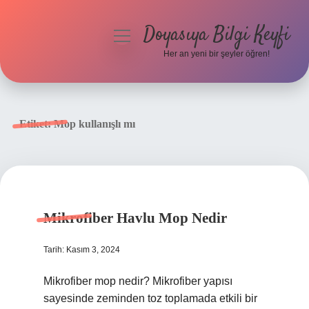
Doyasıya Bilgi Keyfi
menüyü
aç
Her an yeni bir şeyler öğren!
Anasayfa
Gizlilik Politikası
Etiket:
Mop kullanışlı mı
Yasal Uyarı
Hakkımızda
Mikrofiber Havlu Mop Nedir
Tarih: Kasım 3, 2024
Mikrofiber mop nedir? Mikrofiber yapısı
sayesinde zeminden toz toplamada etkili bir