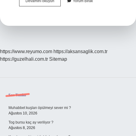
Mikrofiber
Devamını okuyun
Yorum Bırak
Havlu
Mop
Nedir
https://www.reyumo.com
https://aksansaglik.com.tr
https://guzelhali.com.tr
Sitemap
Sidebar
Son Yazılar
Muhabbet kuşları öpülmeyi sever mi ?
Ağustos 10, 2026
Tog bursu kaç ay veriliyor ?
Ağustos 8, 2026