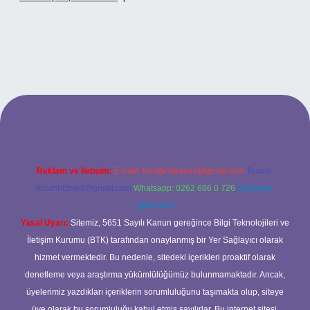
tonbetx.org/
Reklam ve İletişim:
E-mail:
backlinkpaneli@gmail.com
Teams:
forumhizmeti@gmail.com
Whatsapp: 0262 606 0 726
Telegram:
@karabul
Yasal Uyarı:
Sitemiz, 5651 Sayılı Kanun gereğince Bilgi Teknolojileri ve
İletişim Kurumu (BTK) tarafından onaylanmış bir Yer Sağlayıcı olarak
hizmet vermektedir. Bu nedenle, sitedeki içerikleri proaktif olarak
denetleme veya araştırma yükümlülüğümüz bulunmamaktadır. Ancak,
üyelerimiz yazdıkları içeriklerin sorumluluğunu taşımakta olup, siteye
üye olarak bu sorumluluğu kabul etmiş sayılırlar. Bu internet sitesi,