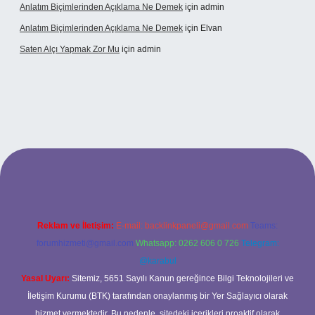
Anlatım Biçimlerinden Açıklama Ne Demek
için
admin
Anlatım Biçimlerinden Açıklama Ne Demek
için
Elvan
Saten Alçı Yapmak Zor Mu
için
admin
onbetx.org/
Reklam ve İletişim:
E-mail:
backlinkpaneli@gmail.com
Teams:
forumhizmeti@gmail.com
Whatsapp: 0262 606 0 726
Telegram:
@karabul
Yasal Uyarı:
Sitemiz, 5651 Sayılı Kanun gereğince Bilgi Teknolojileri ve
İletişim Kurumu (BTK) tarafından onaylanmış bir Yer Sağlayıcı olarak
hizmet vermektedir. Bu nedenle, sitedeki içerikleri proaktif olarak