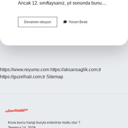
Ancak 12. sınıftaysanız, yıl sonunda bunu…
Ortaokul
Devamını okuyun
Yorum Bırak
Devamsızlık
Sildirme
Var
Mı
https://www.reyumo.com
https://aksansaglik.com.tr
https://guzelhali.com.tr
Sitemap
Sidebar
Son Yazılar
Kova burcu hangi burçla evlenirse mutlu olur ?
Temmuz 14, 2026