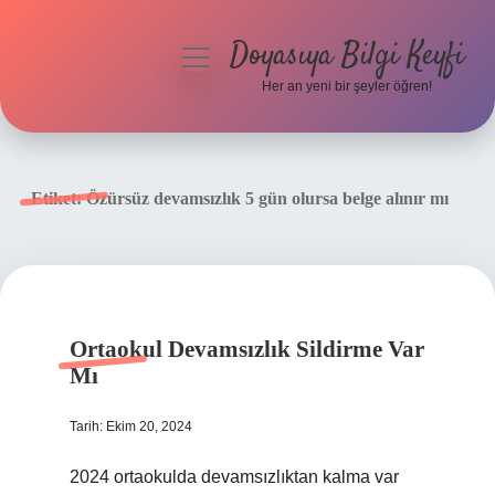
Doyasıya Bilgi Keyfi
menüyü
aç
Her an yeni bir şeyler öğren!
Anasayfa
Gizlilik Politikası
Etiket:
Özürsüz devamsızlık 5 gün olursa belge alınır mı
Yasal Uyarı
Hakkımızda
Ortaokul Devamsızlık Sildirme Var
Mı
Tarih: Ekim 20, 2024
2024 ortaokulda devamsızlıktan kalma var