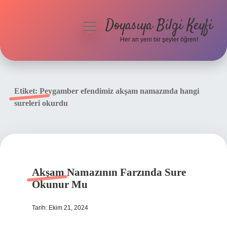
Doyasıya Bilgi Keyfi
menüyü
aç
Her an yeni bir şeyler öğren!
Anasayfa
Gizlilik Politikası
Etiket:
Peygamber efendimiz akşam namazında hangi
sureleri okurdu
Yasal Uyarı
Hakkımızda
Akşam Namazının Farzında Sure
Okunur Mu
Tarih: Ekim 21, 2024