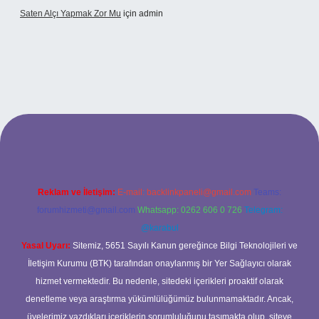
Saten Alçı Yapmak Zor Mu
için
admin
ltonbetx.org/
Reklam ve İletişim:
E-mail:
backlinkpaneli@gmail.com
Teams:
forumhizmeti@gmail.com
Whatsapp: 0262 606 0 726
Telegram:
@karabul
Yasal Uyarı:
Sitemiz, 5651 Sayılı Kanun gereğince Bilgi Teknolojileri ve
İletişim Kurumu (BTK) tarafından onaylanmış bir Yer Sağlayıcı olarak
hizmet vermektedir. Bu nedenle, sitedeki içerikleri proaktif olarak
denetleme veya araştırma yükümlülüğümüz bulunmamaktadır. Ancak,
üyelerimiz yazdıkları içeriklerin sorumluluğunu taşımakta olup, siteye