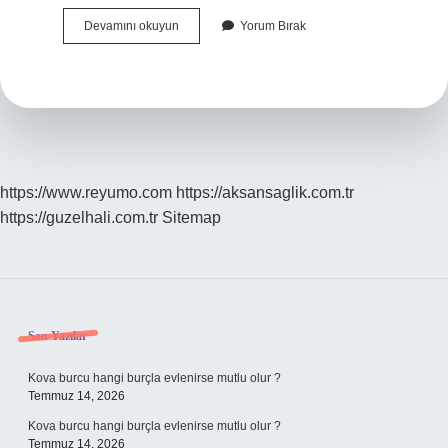
Akşam
Devamını okuyun
Yorum Bırak
Namazının
Farzında
Sure
Okunur
Mu
https://www.reyumo.com
https://aksansaglik.com.tr
https://guzelhali.com.tr
Sitemap
Sidebar
Son Yazılar
Kova burcu hangi burçla evlenirse mutlu olur ?
Temmuz 14, 2026
Kova burcu hangi burçla evlenirse mutlu olur ?
Temmuz 14, 2026