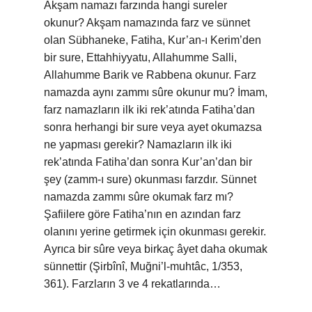
Akşam namazı farzında hangi sureler
okunur? Akşam namazında farz ve sünnet
olan Sübhaneke, Fatiha, Kur’an-ı Kerim’den
bir sure, Ettahhiyyatu, Allahumme Salli,
Allahumme Barik ve Rabbena okunur. Farz
namazda aynı zammı sûre okunur mu? İmam,
farz namazların ilk iki rek’atında Fatiha’dan
sonra herhangi bir sure veya ayet okumazsa
ne yapması gerekir? Namazların ilk iki
rek’atında Fatiha’dan sonra Kur’an’dan bir
şey (zamm-ı sure) okunması farzdır. Sünnet
namazda zammı sûre okumak farz mı?
Şafiilere göre Fatiha’nın en azından farz
olanını yerine getirmek için okunması gerekir.
Ayrıca bir sûre veya birkaç âyet daha okumak
sünnettir (Şirbînî, Muğni’l-muhtâc, 1/353,
361). Farzların 3 ve 4 rekatlarında…