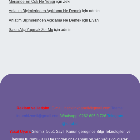
Mersinde En Çok Ne Yetişir
için
Zeki
Anlatım Biçimlerinden Açıklama Ne Demek
için
admin
Anlatım Biçimlerinden Açıklama Ne Demek
için
Elvan
Saten Alçı Yapmak Zor Mu
için
admin
tonbetx.org/
Reklam ve İletişim:
E-mail:
backlinkpaneli@gmail.com
Teams:
forumhizmeti@gmail.com
Whatsapp: 0262 606 0 726
Telegram:
@karabul
Yasal Uyarı:
Sitemiz, 5651 Sayılı Kanun gereğince Bilgi Teknolojileri ve
İletişim Kurumu (BTK) tarafından onaylanmış bir Yer Sağlayıcı olarak