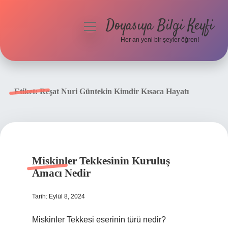
Doyasıya Bilgi Keyfi
menüyü
aç
Her an yeni bir şeyler öğren!
Anasayfa
Gizlilik Politikası
Etiket:
Reşat Nuri Güntekin Kimdir Kısaca Hayatı
Yasal Uyarı
Hakkımızda
Miskinler Tekkesinin Kuruluş
Amacı Nedir
Tarih: Eylül 8, 2024
Miskinler Tekkesi eserinin türü nedir?