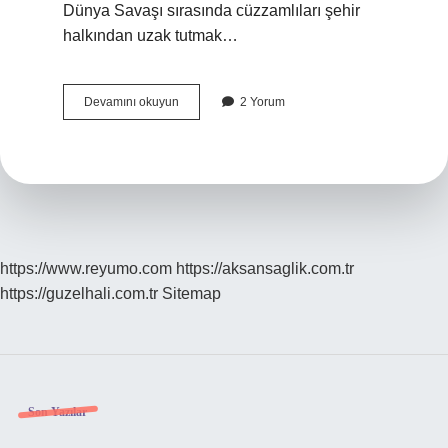
Dünya Savaşı sırasında cüzzamlıları şehir
halkından uzak tutmak…
Miskinler
Devamını okuyun
2 Yorum
Tekkesinin
Kuruluş
Amacı
Nedir
https://www.reyumo.com
https://aksansaglik.com.tr
https://guzelhali.com.tr
Sitemap
Sidebar
Son Yazılar