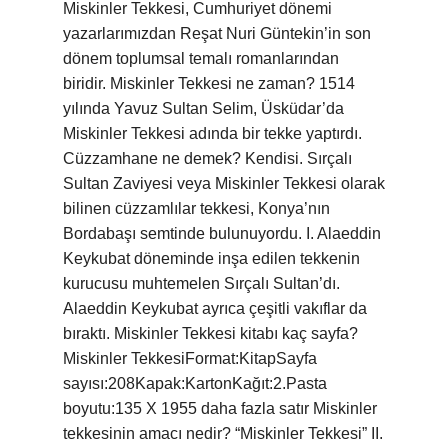
Miskinler Tekkesi, Cumhuriyet dönemi
yazarlarımızdan Reşat Nuri Güntekin’in son
dönem toplumsal temalı romanlarından
biridir. Miskinler Tekkesi ne zaman? 1514
yılında Yavuz Sultan Selim, Üsküdar’da
Miskinler Tekkesi adında bir tekke yaptırdı.
Cüzzamhane ne demek? Kendisi. Sırçalı
Sultan Zaviyesi veya Miskinler Tekkesi olarak
bilinen cüzzamlılar tekkesi, Konya’nın
Bordabaşı semtinde bulunuyordu. I. Alaeddin
Keykubat döneminde inşa edilen tekkenin
kurucusu muhtemelen Sırçalı Sultan’dı.
Alaeddin Keykubat ayrıca çeşitli vakıflar da
bıraktı. Miskinler Tekkesi kitabı kaç sayfa?
Miskinler TekkesiFormat:KitapSayfa
sayısı:208Kapak:KartonKağıt:2.Pasta
boyutu:135 X 1955 daha fazla satır Miskinler
tekkesinin amacı nedir? “Miskinler Tekkesi” II.