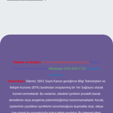
tonbetx.org/
Reklam ve İletişim:
E-mail:
backlinkpaneli@gmail.com
Teams:
forumhizmeti@gmail.com
Whatsapp: 0262 606 0 726
Telegram:
@karabul
Yasal Uyarı:
Sitemiz, 5651 Sayılı Kanun gereğince Bilgi Teknolojileri ve
İletişim Kurumu (BTK) tarafından onaylanmış bir Yer Sağlayıcı olarak
hizmet vermektedir. Bu nedenle, sitedeki içerikleri proaktif olarak
denetleme veya araştırma yükümlülüğümüz bulunmamaktadır. Ancak,
üyelerimiz yazdıkları içeriklerin sorumluluğunu taşımakta olup, siteye
üye olarak bu sorumluluğu kabul etmiş sayılırlar. Bu internet sitesi,