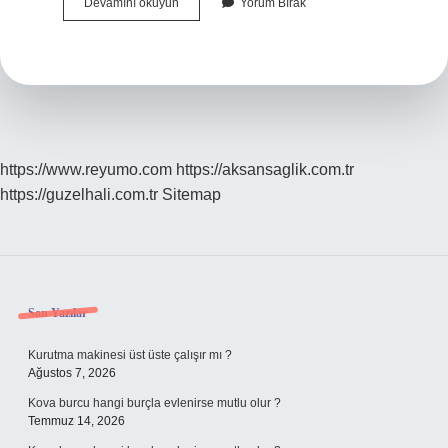
Saray
Devamını okuyun
Yorum Bırak
Pilavı
Nerenin
https://www.reyumo.com
https://aksansaglik.com.tr
https://guzelhali.com.tr
Sitemap
Sidebar
Son Yazılar
Kurutma makinesi üst üste çalışır mı ?
Ağustos 7, 2026
Kova burcu hangi burçla evlenirse mutlu olur ?
Temmuz 14, 2026