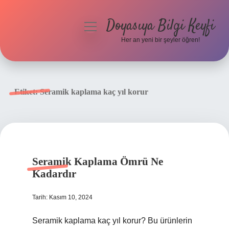
Doyasıya Bilgi Keyfi
menüyü
aç
Her an yeni bir şeyler öğren!
Anasayfa
Gizlilik Politikası
Etiket:
Seramik kaplama kaç yıl korur
Yasal Uyarı
Hakkımızda
Seramik Kaplama Ömrü Ne
Kadardır
Tarih: Kasım 10, 2024
Seramik kaplama kaç yıl korur? Bu ürünlerin