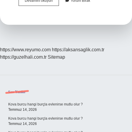
Seramik
Devamını okuyun
Yorum Bırak
Kaplama
Ömrü
Ne
Kadardır
https://www.reyumo.com
https://aksansaglik.com.tr
https://guzelhali.com.tr
Sitemap
Sidebar
Son Yazılar
Kova burcu hangi burçla evlenirse mutlu olur ?
Temmuz 14, 2026
Kova burcu hangi burçla evlenirse mutlu olur ?
Temmuz 14, 2026