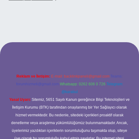
tonbetx.org/
Reklam ve İletişim:
E-mail:
backlinkpaneli@gmail.com
Teams:
forumhizmeti@gmail.com
Whatsapp: 0262 606 0 726
Telegram:
@karabul
Yasal Uyarı:
Sitemiz, 5651 Sayılı Kanun gereğince Bilgi Teknolojileri ve
İletişim Kurumu (BTK) tarafından onaylanmış bir Yer Sağlayıcı olarak
hizmet vermektedir. Bu nedenle, sitedeki içerikleri proaktif olarak
denetleme veya araştırma yükümlülüğümüz bulunmamaktadır. Ancak,
üyelerimiz yazdıkları içeriklerin sorumluluğunu taşımakta olup, siteye
üye olarak bu sorumluluğu kabul etmiş sayılırlar. Bu internet sitesi,