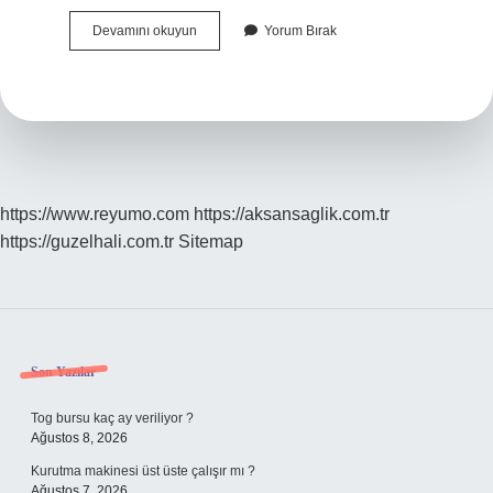
Seyrüsefer
Devamını okuyun
Yorum Bırak
Hakkı
Ne
Demek
https://www.reyumo.com
https://aksansaglik.com.tr
https://guzelhali.com.tr
Sitemap
Sidebar
Son Yazılar
Tog bursu kaç ay veriliyor ?
Ağustos 8, 2026
Kurutma makinesi üst üste çalışır mı ?
Ağustos 7, 2026