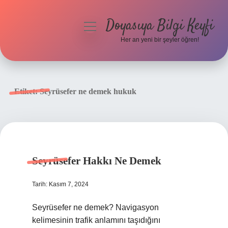
Doyasıya Bilgi Keyfi
menüyü
aç
Her an yeni bir şeyler öğren!
Anasayfa
Gizlilik Politikası
Etiket:
Seyrüsefer ne demek hukuk
Yasal Uyarı
Hakkımızda
Seyrüsefer Hakkı Ne Demek
Tarih: Kasım 7, 2024
Seyrüsefer ne demek? Navigasyon
kelimesinin trafik anlamını taşıdığını