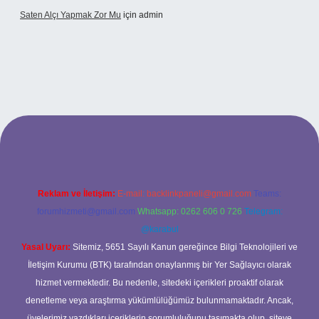
Saten Alçı Yapmak Zor Mu
için
admin
tonbetx.org/
Reklam ve İletişim:
E-mail:
backlinkpaneli@gmail.com
Teams:
forumhizmeti@gmail.com
Whatsapp: 0262 606 0 726
Telegram:
@karabul
Yasal Uyarı:
Sitemiz, 5651 Sayılı Kanun gereğince Bilgi Teknolojileri ve
İletişim Kurumu (BTK) tarafından onaylanmış bir Yer Sağlayıcı olarak
hizmet vermektedir. Bu nedenle, sitedeki içerikleri proaktif olarak
denetleme veya araştırma yükümlülüğümüz bulunmamaktadır. Ancak,
üyelerimiz yazdıkları içeriklerin sorumluluğunu taşımakta olup, siteye