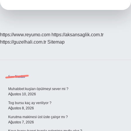
Hecelerin
Arasına
Ne
Konur
https://www.reyumo.com
https://aksansaglik.com.tr
https://guzelhali.com.tr
Sitemap
Sidebar
Son Yazılar
Muhabbet kuşları öpülmeyi sever mi ?
Ağustos 10, 2026
Tog bursu kaç ay veriliyor ?
Ağustos 8, 2026
Kurutma makinesi üst üste çalışır mı ?
Ağustos 7, 2026