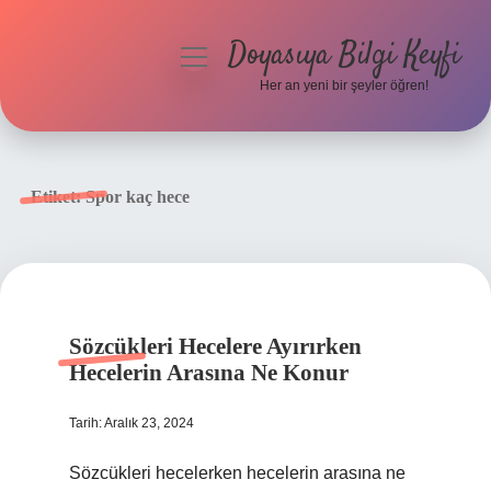
Doyasıya Bilgi Keyfi
menüyü
aç
Her an yeni bir şeyler öğren!
Anasayfa
Gizlilik Politikası
Etiket:
Spor kaç hece
Yasal Uyarı
Hakkımızda
Sözcükleri Hecelere Ayırırken
Hecelerin Arasına Ne Konur
Tarih: Aralık 23, 2024
Sözcükleri hecelerken hecelerin arasına ne