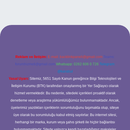
ltonbetx.org/
Reklam ve İletişim:
E-mail:
backlinkpaneli@gmail.com
Teams:
forumhizmeti@gmail.com
Whatsapp: 0262 606 0 726
Telegram:
@karabul
Yasal Uyarı:
Sitemiz, 5651 Sayılı Kanun gereğince Bilgi Teknolojileri ve
İletişim Kurumu (BTK) tarafından onaylanmış bir Yer Sağlayıcı olarak
hizmet vermektedir. Bu nedenle, sitedeki içerikleri proaktif olarak
denetleme veya araştırma yükümlülüğümüz bulunmamaktadır. Ancak,
üyelerimiz yazdıkları içeriklerin sorumluluğunu taşımakta olup, siteye
üye olarak bu sorumluluğu kabul etmiş sayılırlar. Bu internet sitesi,
herhangi bir marka, kurum veya şahıs şirketi ile hiçbir bağlantısı
bulunmamaktadır. Sitede yalnızca kendi hazırladığımız makaleler