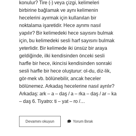
konulur? Tire (-) veya çizgi, kelimeleri
birbirine bağlamak ve aynı kelimenin
hecelerini ayırmak için kullanılan bir
noktalama işaretidir. Hece ayrımı nasıl
yapılır? Bir kelimedeki hece sayısını bulmak
için, bu kelimedeki sesli harf sayısını bulmak
yeterlidir. Bir kelimede iki ünsüz bir araya
geldiğinde, ilki kendisinden önceki sesli
harfle bir hece, ikincisi kendisinden sonraki
sesli harfle bir hece oluşturur: ol-du, diz-lik,
gör-mek vb. bölünebilir, ancak heceler
bölünemez. Arkadaş hecelerine nasıl ayrılır?
Arkadaş: ark – a – daş / a – rka – daş / ar – ka
– daş 6. Tiyatro: ti – yat – ro /…
Sözcükleri
Devamını okuyun
Yorum Bırak
Hecelere
Ayırırken