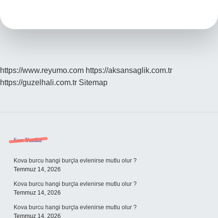
Hangi
Ülkeye
Ait
https://www.reyumo.com
https://aksansaglik.com.tr
https://guzelhali.com.tr
Sitemap
Sidebar
Son Yazılar
Kova burcu hangi burçla evlenirse mutlu olur ?
Temmuz 14, 2026
Kova burcu hangi burçla evlenirse mutlu olur ?
Temmuz 14, 2026
Kova burcu hangi burçla evlenirse mutlu olur ?
Temmuz 14, 2026