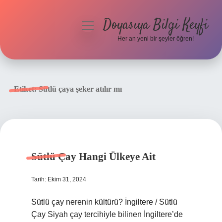
Doyasıya Bilgi Keyfi
menüyü
aç
Her an yeni bir şeyler öğren!
Anasayfa
Gizlilik Politikası
Etiket:
Sütlü çaya şeker atılır mı
Yasal Uyarı
Hakkımızda
Sütlü Çay Hangi Ülkeye Ait
Tarih: Ekim 31, 2024
Sütlü çay nerenin kültürü? İngiltere / Sütlü
Çay Siyah çay tercihiyle bilinen İngiltere’de