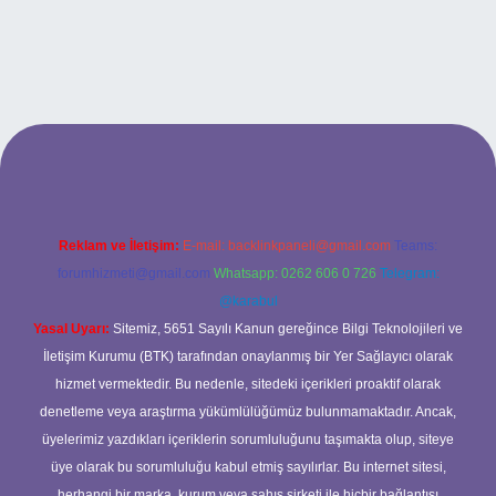
tonbetx.org/
Reklam ve İletişim:
E-mail:
backlinkpaneli@gmail.com
Teams:
forumhizmeti@gmail.com
Whatsapp: 0262 606 0 726
Telegram:
@karabul
Yasal Uyarı:
Sitemiz, 5651 Sayılı Kanun gereğince Bilgi Teknolojileri ve
İletişim Kurumu (BTK) tarafından onaylanmış bir Yer Sağlayıcı olarak
hizmet vermektedir. Bu nedenle, sitedeki içerikleri proaktif olarak
denetleme veya araştırma yükümlülüğümüz bulunmamaktadır. Ancak,
üyelerimiz yazdıkları içeriklerin sorumluluğunu taşımakta olup, siteye
üye olarak bu sorumluluğu kabul etmiş sayılırlar. Bu internet sitesi,
herhangi bir marka, kurum veya şahıs şirketi ile hiçbir bağlantısı