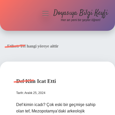
Doyasıya Bilgi Keyfi
menüyü
aç
Her an yeni bir şeyler öğren!
Anasayfa
Gizlilik Politikası
Etiket:
Tef hangi yöreye aittir
Yasal Uyarı
Hakkımızda
Def Kim Icat Etti
Tarih: Aralık 25, 2024
Def kimin icadı? Çok eski bir geçmişe sahip
olan tef, Mezopotamya’daki arkeolojik