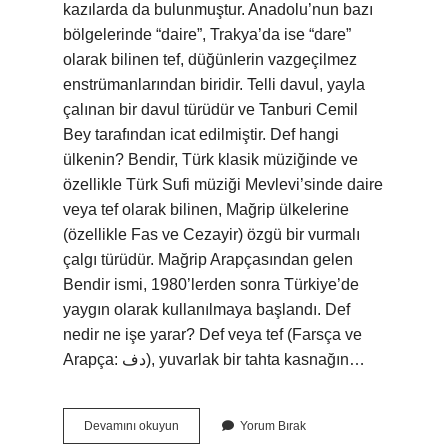
kazılarda da bulunmuştur. Anadolu’nun bazı
bölgelerinde “daire”, Trakya’da ise “dare”
olarak bilinen tef, düğünlerin vazgeçilmez
enstrümanlarından biridir. Telli davul, yayla
çalınan bir davul türüdür ve Tanburi Cemil
Bey tarafından icat edilmiştir. Def hangi
ülkenin? Bendir, Türk klasik müziğinde ve
özellikle Türk Sufi müziği Mevlevi’sinde daire
veya tef olarak bilinen, Mağrip ülkelerine
(özellikle Fas ve Cezayir) özgü bir vurmalı
çalgı türüdür. Mağrip Arapçasından gelen
Bendir ismi, 1980’lerden sonra Türkiye’de
yaygın olarak kullanılmaya başlandı. Def
nedir ne işe yarar? Def veya tef (Farsça ve
Arapça: دف), yuvarlak bir tahta kasnağın…
Def
Devamını okuyun
Yorum Bırak
Kim