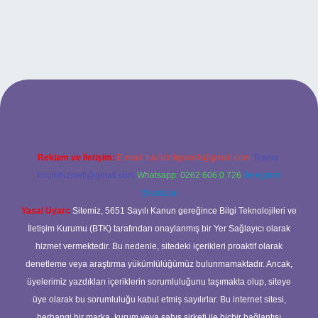
tonbetx.org/
Reklam ve İletişim:
E-mail:
backlinkpaneli@gmail.com
Teams:
forumhizmeti@gmail.com
Whatsapp: 0262 606 0 726
Telegram:
@karabul
Yasal Uyarı:
Sitemiz, 5651 Sayılı Kanun gereğince Bilgi Teknolojileri ve
İletişim Kurumu (BTK) tarafından onaylanmış bir Yer Sağlayıcı olarak
hizmet vermektedir. Bu nedenle, sitedeki içerikleri proaktif olarak
denetleme veya araştırma yükümlülüğümüz bulunmamaktadır. Ancak,
üyelerimiz yazdıkları içeriklerin sorumluluğunu taşımakta olup, siteye
üye olarak bu sorumluluğu kabul etmiş sayılırlar. Bu internet sitesi,
herhangi bir marka, kurum veya şahıs şirketi ile hiçbir bağlantısı