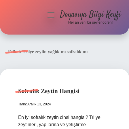
Doyasıya Bilgi Keyfi
menüyü
aç
Her an yeni bir şeyler öğren!
Anasayfa
Gizlilik Politikası
Etiket:
Trilye zeytin yağlık mı sofralık mı
Yasal Uyarı
Hakkımızda
Sofralık Zeytin Hangisi
Tarih: Aralık 13, 2024
En iyi sofralık zeytin cinsi hangisi? Trilye
zeytinleri, yapılarına ve yetiştirme