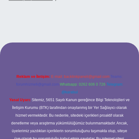
tonbetx.org/
Reklam ve İletişim:
E-mail:
backlinkpaneli@gmail.com
Teams:
forumhizmeti@gmail.com
Whatsapp: 0262 606 0 726
Telegram:
@karabul
Yasal Uyarı:
Sitemiz, 5651 Sayılı Kanun gereğince Bilgi Teknolojileri ve
İletişim Kurumu (BTK) tarafından onaylanmış bir Yer Sağlayıcı olarak
hizmet vermektedir. Bu nedenle, sitedeki içerikleri proaktif olarak
denetleme veya araştırma yükümlülüğümüz bulunmamaktadır. Ancak,
üyelerimiz yazdıkları içeriklerin sorumluluğunu taşımakta olup, siteye
üye olarak bu sorumluluğu kabul etmiş sayılırlar. Bu internet sitesi,