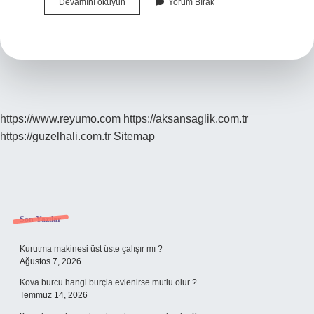
Sofralık
Devamını okuyun
Yorum Bırak
Zeytin
Hangisi
https://www.reyumo.com
https://aksansaglik.com.tr
https://guzelhali.com.tr
Sitemap
Sidebar
Son Yazılar
Kurutma makinesi üst üste çalışır mı ?
Ağustos 7, 2026
Kova burcu hangi burçla evlenirse mutlu olur ?
Temmuz 14, 2026