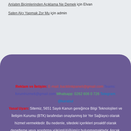
Anlatım Biçimlerinden Açıklama Ne Demek
için
Elvan
Saten Alçı Yapmak Zor Mu
için
admin
ltonbetx.org/
Reklam ve İletişim:
E-mail:
backlinkpaneli@gmail.com
Teams:
forumhizmeti@gmail.com
Whatsapp: 0262 606 0 726
Telegram:
@karabul
Yasal Uyarı:
Sitemiz, 5651 Sayılı Kanun gereğince Bilgi Teknolojileri ve
İletişim Kurumu (BTK) tarafından onaylanmış bir Yer Sağlayıcı olarak
hizmet vermektedir. Bu nedenle, sitedeki içerikleri proaktif olarak
denetleme veya araştırma yükümlülüğümüz bulunmamaktadır. Ancak,