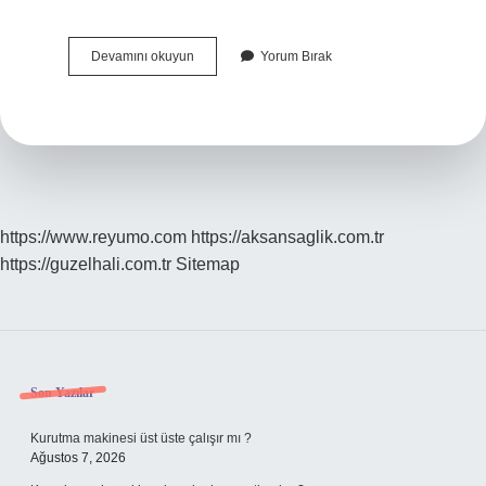
Sunexpress
Devamını okuyun
Yorum Bırak
Kayıp
Bagaj
Tazminatı
Ne
Kadar
https://www.reyumo.com
https://aksansaglik.com.tr
https://guzelhali.com.tr
Sitemap
Sidebar
Son Yazılar
Kurutma makinesi üst üste çalışır mı ?
Ağustos 7, 2026