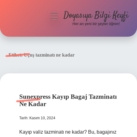
Doyasıya Bilgi Keyfi
menüyü
aç
Her an yeni bir şeyler öğren!
Anasayfa
Gizlilik Politikası
Etiket:
Uçuş tazminatı ne kadar
Yasal Uyarı
Hakkımızda
Sunexpress Kayıp Bagaj Tazminatı
Ne Kadar
Tarih: Kasım 10, 2024
Kayıp valiz tazminatı ne kadar? Bu, bagajınız