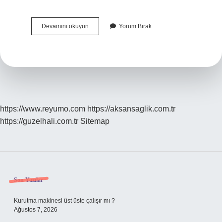
Yörük
Devamını okuyun
Yorum Bırak
Türkleri
Kimlerdir
https://www.reyumo.com
https://aksansaglik.com.tr
https://guzelhali.com.tr
Sitemap
Sidebar
Son Yazılar
Kurutma makinesi üst üste çalışır mı ?
Ağustos 7, 2026