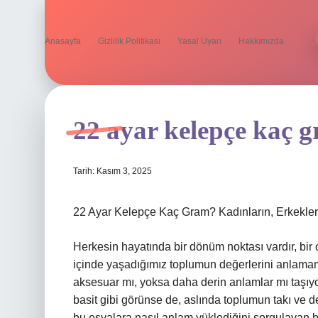
Anasayfa
Gizlilik Politikası
Yasal Uyarı
Hakkımızda
22 ayar kelepçe kaç 
Tarih: Kasım 3, 2025
22 Ayar Kelepçe Kaç Gram? Kadınların, Erkekler
Herkesin hayatında bir dönüm noktası vardır, bir 
içinde yaşadığımız toplumun değerlerini anlamamı
aksesuar mı, yoksa daha derin anlamlar mı taşıyo
basit gibi görünse de, aslında toplumun takı ve de
bu eşyalara nasıl anlam yüklediğini sorgulayan b