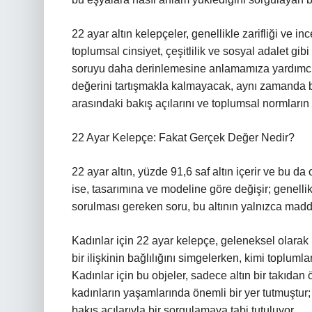
22 ayar altın kelepçeler, genellikle zarifliği ve in
toplumsal cinsiyet, çeşitlilik ve sosyal adalet gi
soruyu daha derinlemesine anlamamıza yardımcı ol
değerini tartışmakla kalmayacak, aynı zamanda bu
arasındaki bakış açılarını ve toplumsal normların 
22 Ayar Kelepçe: Fakat Gerçek Değer Nedir?
22 ayar altın, yüzde 91,6 saf altın içerir ve bu d
ise, tasarımına ve modeline göre değişir; genelli
sorulması gereken soru, bu altının yalnızca madd
Kadınlar için 22 ayar kelepçe, geleneksel olarak b
bir ilişkinin bağlılığını simgelerken, kimi toplumla
Kadınlar için bu objeler, sadece altın bir takıdan ö
kadınların yaşamlarında önemli bir yer tutmuştur
bakış açılarıyla bir sorgulamaya tabi tutuluyor.