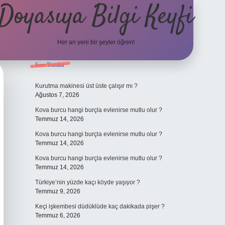
Doyasıya Bilgi Keyfi
Her an yeni bir şeyler öğren!
Sidebar
Son Yazılar
https://www.hiltonbetx.org/
Kurutma makinesi üst üste çalışır mı ?
Ağustos 7, 2026
Kova burcu hangi burçla evlenirse mutlu olur ?
Temmuz 14, 2026
Kova burcu hangi burçla evlenirse mutlu olur ?
Temmuz 14, 2026
Kova burcu hangi burçla evlenirse mutlu olur ?
Temmuz 14, 2026
Türkiye’nin yüzde kaçı köyde yaşıyor ?
Temmuz 9, 2026
Keçi işkembesi düdüklüde kaç dakikada pişer ?
Temmuz 6, 2026