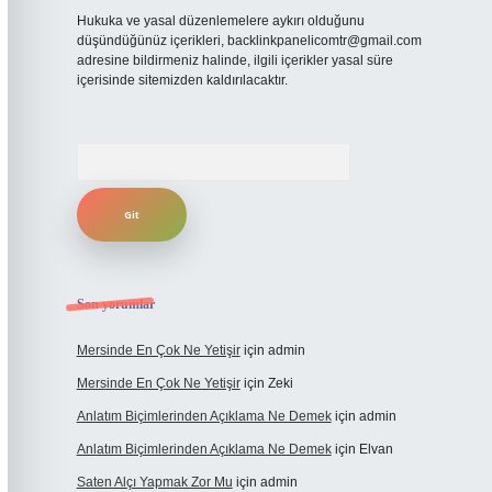
Hukuka ve yasal düzenlemelere aykırı olduğunu
düşündüğünüz içerikleri,
backlinkpanelicomtr@gmail.com
adresine bildirmeniz halinde, ilgili içerikler yasal süre
içerisinde sitemizden kaldırılacaktır.
Arama
Son yorumlar
Mersinde En Çok Ne Yetişir
için
admin
Mersinde En Çok Ne Yetişir
için
Zeki
Anlatım Biçimlerinden Açıklama Ne Demek
için
admin
Anlatım Biçimlerinden Açıklama Ne Demek
için
Elvan
Saten Alçı Yapmak Zor Mu
için
admin