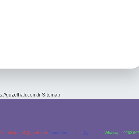
s://guzelhali.com.tr
Sitemap
:
backlinkpaneli@gmail.com
Teams:
forumhizmeti@gmail.com
Whatsapp: 0262 606