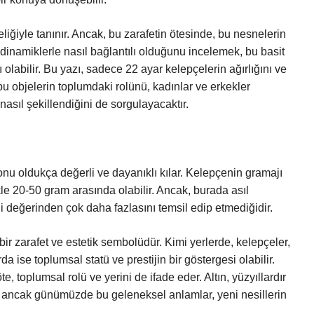
celiğiyle tanınır. Ancak, bu zarafetin ötesinde, bu nesnelerin
bi dinamiklerle nasıl bağlantılı olduğunu incelemek, bu basit
abilir. Bu yazı, sadece 22 ayar kelepçelerin ağırlığını ve
 objelerin toplumdaki rolünü, kadınlar ve erkekler
nasıl şekillendiğini de sorgulayacaktır.
a onu oldukça değerli ve dayanıklı kılar. Kelepçenin gramajı
kle 20-50 gram arasında olabilir. Ancak, burada asıl
i değerinden çok daha fazlasını temsil edip etmediğidir.
ir zarafet ve estetik sembolüdür. Kimi yerlerde, kelepçeler,
rda ise toplumsal statü ve prestijin bir göstergesi olabilir.
te, toplumsal rolü ve yerini de ifade eder. Altın, yüzyıllardır
; ancak günümüzde bu geleneksel anlamlar, yeni nesillerin