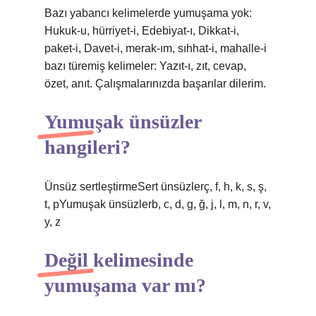
Bazı yabancı kelimelerde yumuşama yok:
Hukuk-u, hürriyet-i, Edebiyat-ı, Dikkat-i,
paket-i, Davet-i, merak-ım, sıhhat-i, mahalle-i
bazı türemiş kelimeler: Yazıt-ı, zıt, cevap,
özet, anıt. Çalışmalarınızda başarılar dilerim.
Yumuşak ünsüzler
hangileri?
Ünsüz sertleştirmeSert ünsüzlerç, f, h, k, s, ş,
t, pYumuşak ünsüzlerb, c, d, g, ğ, j, l, m, n, r, v,
y, z
Değil kelimesinde
yumuşama var mı?