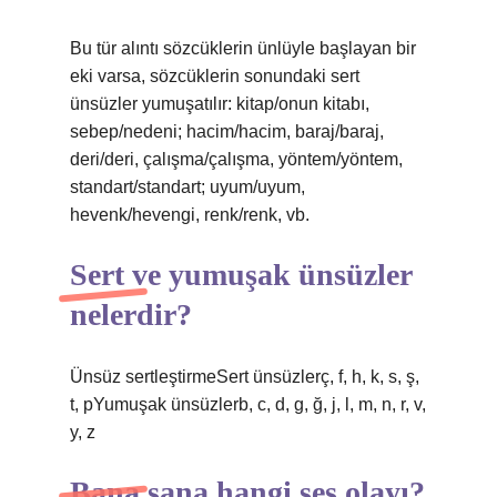
Bu tür alıntı sözcüklerin ünlüyle başlayan bir
eki varsa, sözcüklerin sonundaki sert
ünsüzler yumuşatılır: kitap/onun kitabı,
sebep/nedeni; hacim/hacim, baraj/baraj,
deri/deri, çalışma/çalışma, yöntem/yöntem,
standart/standart; uyum/uyum,
hevenk/hevengi, renk/renk, vb.
Sert ve yumuşak ünsüzler
nelerdir?
Ünsüz sertleştirmeSert ünsüzlerç, f, h, k, s, ş,
t, pYumuşak ünsüzlerb, c, d, g, ğ, j, l, m, n, r, v,
y, z
Bana sana hangi ses olayı?