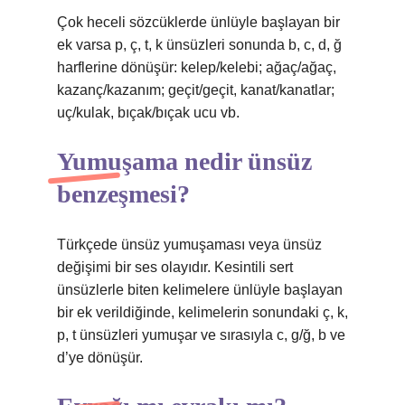
Çok heceli sözcüklerde ünlüyle başlayan bir
ek varsa p, ç, t, k ünsüzleri sonunda b, c, d, ğ
harflerine dönüşür: kelep/kelebi; ağaç/ağaç,
kazanç/kazanım; geçit/geçit, kanat/kanatlar;
uç/kulak, bıçak/bıçak ucu vb.
Yumuşama nedir ünsüz
benzeşmesi?
Türkçede ünsüz yumuşaması veya ünsüz
değişimi bir ses olayıdır. Kesintili sert
ünsüzlerle biten kelimelere ünlüyle başlayan
bir ek verildiğinde, kelimelerin sonundaki ç, k,
p, t ünsüzleri yumuşar ve sırasıyla c, g/ğ, b ve
d’ye dönüşür.