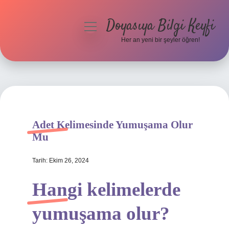
Doyasıya Bilgi Keyfi
menüyü
aç
Her an yeni bir şeyler öğren!
Anasayfa
Gizlilik Politikası
Yasal Uyarı
Adet Kelimesinde Yumuşama Olur
Hakkımızda
Mu
Tarih: Ekim 26, 2024
Hangi kelimelerde
yumuşama olur?