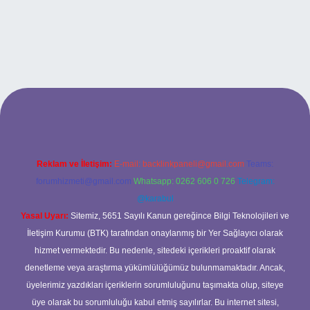
tps://www.hiltonbetx.org/
Reklam ve İletişim:
E-mail:
backlinkpaneli@gmail.com
Teams:
forumhizmeti@gmail.com
Whatsapp: 0262 606 0 726
Telegram:
@karabul
Yasal Uyarı:
Sitemiz, 5651 Sayılı Kanun gereğince Bilgi Teknolojileri ve
İletişim Kurumu (BTK) tarafından onaylanmış bir Yer Sağlayıcı olarak
hizmet vermektedir. Bu nedenle, sitedeki içerikleri proaktif olarak
denetleme veya araştırma yükümlülüğümüz bulunmamaktadır. Ancak,
üyelerimiz yazdıkları içeriklerin sorumluluğunu taşımakta olup, siteye
üye olarak bu sorumluluğu kabul etmiş sayılırlar. Bu internet sitesi,