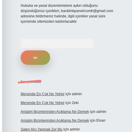
Hukuka ve yasal düzenlemelere aykırı olduğunu
düşündüğünüz içerikleri,
backlinkpanelicomtr@gmail.com
adresine bildirmeniz halinde, ilgili içerikler yasal süre
içerisinde sitemizden kaldırılacaktır.
Arama
Son yorumlar
Mersinde En Çok Ne Yetişir
için
admin
Mersinde En Çok Ne Yetişir
için
Zeki
Anlatım Biçimlerinden Açıklama Ne Demek
için
admin
Anlatım Biçimlerinden Açıklama Ne Demek
için
Elvan
Saten Alçı Yapmak Zor Mu
için
admin