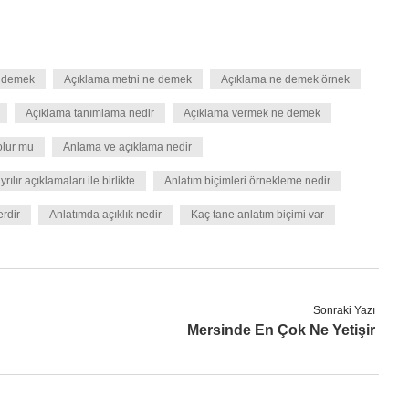
e demek
Açıklama metni ne demek
Açıklama ne demek örnek
Açıklama tanımlama nedir
Açıklama vermek ne demek
olur mu
Anlama ve açıklama nedir
rılır açıklamaları ile birlikte
Anlatım biçimleri örnekleme nedir
erdir
Anlatımda açıklık nedir
Kaç tane anlatım biçimi var
Sonraki Yazı
Mersinde En Çok Ne Yetişir