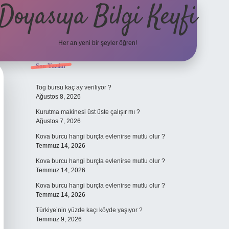
Doyasıya Bilgi Keyfi
Her an yeni bir şeyler öğren!
Sidebar
Son Yazılar
https://www.hiltonbetx.org/
Tog bursu kaç ay veriliyor ?
Ağustos 8, 2026
Kurutma makinesi üst üste çalışır mı ?
Ağustos 7, 2026
Kova burcu hangi burçla evlenirse mutlu olur ?
Temmuz 14, 2026
Kova burcu hangi burçla evlenirse mutlu olur ?
Temmuz 14, 2026
Kova burcu hangi burçla evlenirse mutlu olur ?
Temmuz 14, 2026
Türkiye’nin yüzde kaçı köyde yaşıyor ?
Temmuz 9, 2026