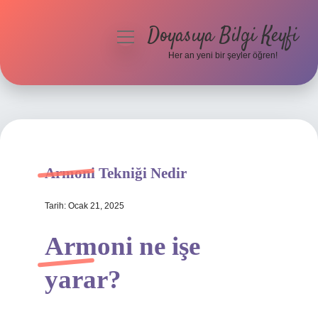
Doyasıya Bilgi Keyfi
menüyü
aç
Her an yeni bir şeyler öğren!
Anasayfa
Gizlilik Politikası
Yasal Uyarı
Armoni Tekniği Nedir
Hakkımızda
Tarih: Ocak 21, 2025
Armoni ne işe
yarar?