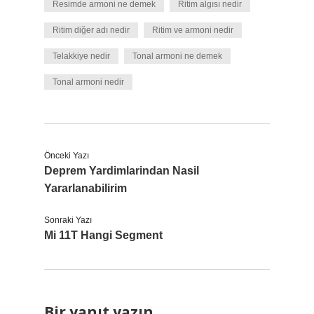
Resimde armoni ne demek
Ritim algısı nedir
Ritim diğer adı nedir
Ritim ve armoni nedir
Telakkiye nedir
Tonal armoni ne demek
Tonal armoni nedir
Önceki Yazı
Deprem Yardimlarindan Nasil
Yararlanabilirim
Sonraki Yazı
Mi 11T Hangi Segment
Bir yanıt yazın