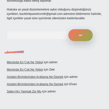
sorumluluğu kabul etmiş sayılırlar.
Hukuka ve yasal düzenlemelere aykırı olduğunu düşündüğünüz
içerikleri,
backlinkpanelicomtr@gmail.com
adresine bildirmeniz halinde,
ilgili içerikler yasal süre içerisinde sitemizden kaldırılacaktır.
Arama
Son yorumlar
Mersinde En Çok Ne Yetişir
için
admin
Mersinde En Çok Ne Yetişir
için
Zeki
Anlatım Biçimlerinden Açıklama Ne Demek
için
admin
Anlatım Biçimlerinden Açıklama Ne Demek
için
Elvan
Saten Alçı Yapmak Zor Mu
için
admin