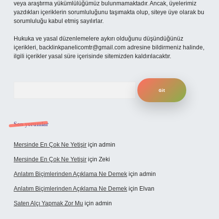
veya araştırma yükümlülüğümüz bulunmamaktadır. Ancak, üyelerimiz
yazdıkları içeriklerin sorumluluğunu taşımakta olup, siteye üye olarak bu
sorumluluğu kabul etmiş sayılırlar.
Hukuka ve yasal düzenlemelere aykırı olduğunu düşündüğünüz
içerikleri,
backlinkpanelicomtr@gmail.com
adresine bildirmeniz halinde,
ilgili içerikler yasal süre içerisinde sitemizden kaldırılacaktır.
Arama
Son yorumlar
Mersinde En Çok Ne Yetişir
için
admin
Mersinde En Çok Ne Yetişir
için
Zeki
Anlatım Biçimlerinden Açıklama Ne Demek
için
admin
Anlatım Biçimlerinden Açıklama Ne Demek
için
Elvan
Saten Alçı Yapmak Zor Mu
için
admin