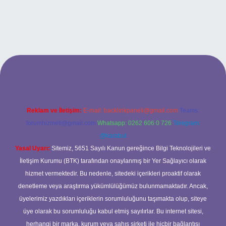
ps://www.hiltonbetx.org/
Reklam ve İletişim:
E-mail:
backlinkpaneli@gmail.com
Teams:
forumhizmeti@gmail.com
Whatsapp: 0262 606 0 726
Telegram:
@karabul
Yasal Uyarı:
Sitemiz, 5651 Sayılı Kanun gereğince Bilgi Teknolojileri ve
İletişim Kurumu (BTK) tarafından onaylanmış bir Yer Sağlayıcı olarak
hizmet vermektedir. Bu nedenle, sitedeki içerikleri proaktif olarak
denetleme veya araştırma yükümlülüğümüz bulunmamaktadır. Ancak,
üyelerimiz yazdıkları içeriklerin sorumluluğunu taşımakta olup, siteye
üye olarak bu sorumluluğu kabul etmiş sayılırlar. Bu internet sitesi,
herhangi bir marka, kurum veya şahıs şirketi ile hiçbir bağlantısı