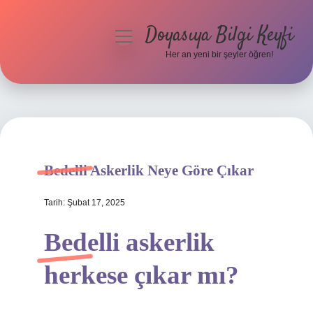
Doyasıya Bilgi Keyfi
menüyü
aç
Her an yeni bir şeyler öğren!
Anasayfa
Gizlilik Politikası
Yasal Uyarı
Bedelli Askerlik Neye Göre Çıkar
Hakkımızda
Tarih: Şubat 17, 2025
Bedelli askerlik
herkese çıkar mı?