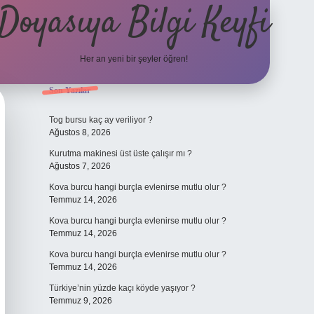
Doyasıya Bilgi Keyfi
Her an yeni bir şeyler öğren!
Sidebar
Son Yazılar
https://www.hiltonbetx.org/
Tog bursu kaç ay veriliyor ?
Ağustos 8, 2026
Kurutma makinesi üst üste çalışır mı ?
Ağustos 7, 2026
Kova burcu hangi burçla evlenirse mutlu olur ?
Temmuz 14, 2026
Kova burcu hangi burçla evlenirse mutlu olur ?
Temmuz 14, 2026
Kova burcu hangi burçla evlenirse mutlu olur ?
Temmuz 14, 2026
Türkiye’nin yüzde kaçı köyde yaşıyor ?
Temmuz 9, 2026