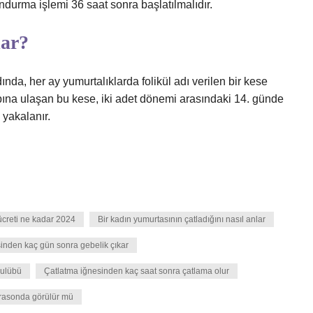
ondurma işlemi 36 saat sonra başlatılmalıdır.
lar?
nda, her ay yumurtalıklarda folikül adı verilen bir kese
apına ulaşan bu kese, iki adet dönemi arasındaki 14. günde
n yakalanır.
ücreti ne kadar 2024
Bir kadın yumurtasının çatladığını nasıl anlar
inden kaç gün sonra gebelik çıkar
kulübü
Çatlatma iğnesinden kaç saat sonra çatlama olur
trasonda görülür mü