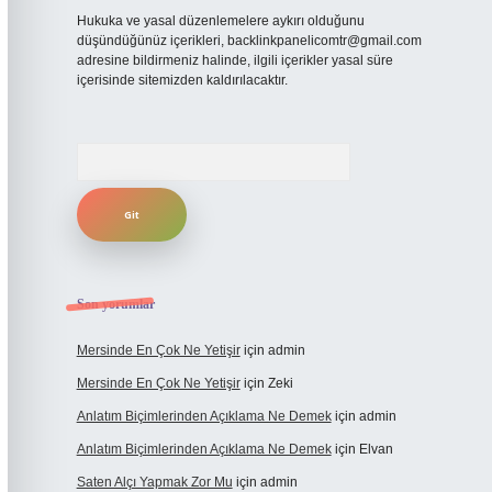
Hukuka ve yasal düzenlemelere aykırı olduğunu
düşündüğünüz içerikleri,
backlinkpanelicomtr@gmail.com
adresine bildirmeniz halinde, ilgili içerikler yasal süre
içerisinde sitemizden kaldırılacaktır.
Arama
Son yorumlar
Mersinde En Çok Ne Yetişir
için
admin
Mersinde En Çok Ne Yetişir
için
Zeki
Anlatım Biçimlerinden Açıklama Ne Demek
için
admin
Anlatım Biçimlerinden Açıklama Ne Demek
için
Elvan
Saten Alçı Yapmak Zor Mu
için
admin