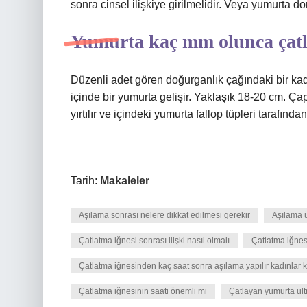
sonra cinsel ilişkiye girilmelidir. Veya yumurta d
Yumurta kaç mm olunca çat
Düzenli adet gören doğurganlık çağındaki bir kadı
içinde bir yumurta gelişir. Yaklaşık 18-20 cm. Ç
yırtılır ve içindeki yumurta fallop tüpleri tarafında
Tarih:
Makaleler
Aşılama sonrası nelere dikkat edilmesi gerekir
Aşılama 
Çatlatma iğnesi sonrası ilişki nasıl olmalı
Çatlatma iğnes
Çatlatma iğnesinden kaç saat sonra aşılama yapılır kadınlar 
Çatlatma iğnesinin saati önemli mi
Çatlayan yumurta ul