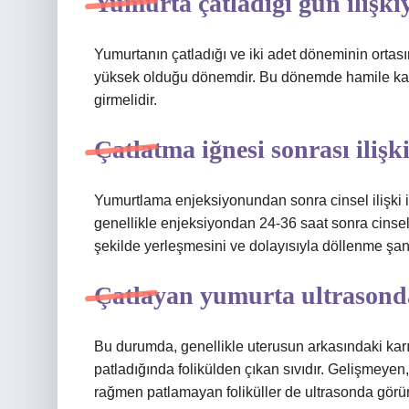
Yumurta çatladığı gün ilişkiy
Yumurtanın çatladığı ve iki adet döneminin ortas
yüksek olduğu dönemdir. Bu dönemde hamile kalmay
girmelidir.
Çatlatma iğnesi sonrası ilişk
Yumurtlama enjeksiyonundan sonra cinsel ilişki i
genellikle enjeksiyondan 24-36 saat sonra cinsel
şekilde yerleşmesini ve dolayısıyla döllenme şa
Çatlayan yumurta ultrasond
Bu durumda, genellikle uterusun arkasındaki kar
patladığında folikülden çıkan sıvıdır. Gelişmeye
rağmen patlamayan foliküller de ultrasonda görün