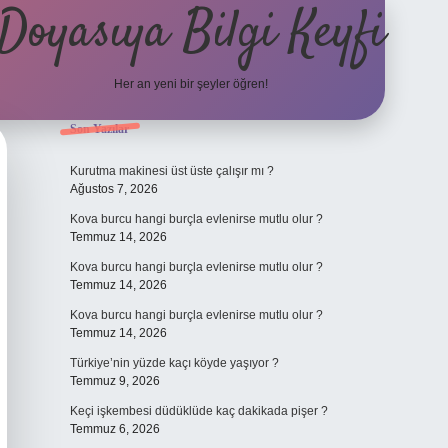
Doyasıya Bilgi Keyfi
Her an yeni bir şeyler öğren!
Sidebar
Son Yazılar
https://www.hiltonbetx.org/
Kurutma makinesi üst üste çalışır mı ?
Ağustos 7, 2026
Kova burcu hangi burçla evlenirse mutlu olur ?
Temmuz 14, 2026
Kova burcu hangi burçla evlenirse mutlu olur ?
Temmuz 14, 2026
Kova burcu hangi burçla evlenirse mutlu olur ?
Temmuz 14, 2026
Türkiye’nin yüzde kaçı köyde yaşıyor ?
Temmuz 9, 2026
Keçi işkembesi düdüklüde kaç dakikada pişer ?
Temmuz 6, 2026