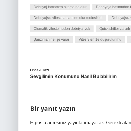
Debriyaj tamamen biterse ne olur
Debriyaja basmadan f
Debriyajsız vites atarsam ne olur motosiklet
Debriyajsız
Otomatik viteste neden debriyaj yok
Quick shifter zararlı
Şanzıman ne işe yarar
Vites 3ten 1e düşürülür mü
Önceki Yazı
Sevgilimin Konumunu Nasil Bulabilirim
Bir yanıt yazın
E-posta adresiniz yayınlanmayacak.
Gerekli ala