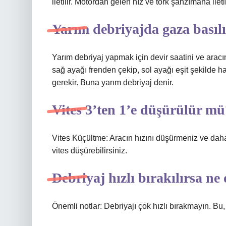
iletilir. Motordan gelen hız ve tork şanzımana ileti
Yarım debriyajda gaza basıl
Yarım debriyaj yapmak için devir saatini ve aracın
sağ ayağı frenden çekip, sol ayağı eşit şekilde h
gerekir. Buna yarım debriyaj denir.
Vites 3’ten 1’e düşürülür mü
Vites Küçültme: Aracın hızını düşürmeniz ve daha 
vites düşürebilirsiniz.
Debriyaj hızlı bırakılırsa ne
Önemli notlar: Debriyajı çok hızlı bırakmayın. Bu,