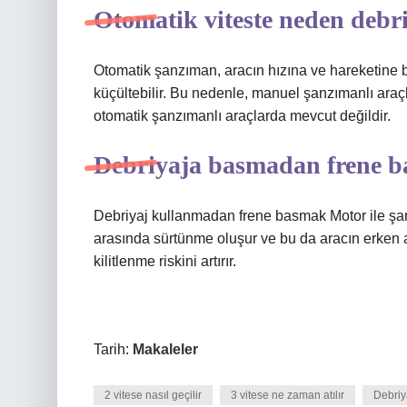
Otomatik viteste neden debr
Otomatik şanzıman, aracın hızına ve hareketine ba
küçültebilir. Bu nedenle, manuel şanzımanlı araçl
otomatik şanzımanlı araçlarda mevcut değildir.
Debriyaja basmadan frene b
Debriyaj kullanmadan frene basmak Motor ile şan
arasında sürtünme oluşur ve bu da aracın erken a
kilitlenme riskini artırır.
Tarih:
Makaleler
2 vitese nasıl geçilir
3 vitese ne zaman atılır
Debriya