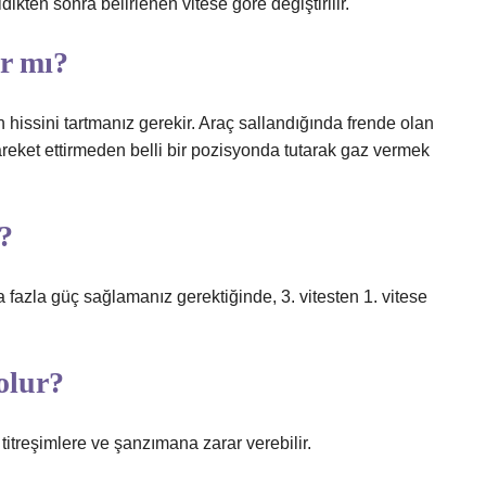
ldikten sonra belirlenen vitese göre değiştirilir.
ır mı?
 hissini tartmanız gerekir. Araç sallandığında frende olan
areket ettirmeden belli bir pozisyonda tutarak gaz vermek
?
fazla güç sağlamanız gerektiğinde, 3. vitesten 1. vitese
 olur?
 titreşimlere ve şanzımana zarar verebilir.