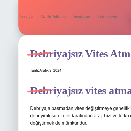
Anasayfa
Gizlilik Politikası
Yasal Uyarı
Hakkımızda
Debriyajsız Vites At
Tarih: Aralık 9, 2024
Debriyajsız vites at
Debriyaja basmadan vites değiştirmeye genellikle 
deneyimli sürücüler tarafından araç hızı ve torku 
değiştirmek de mümkündür.