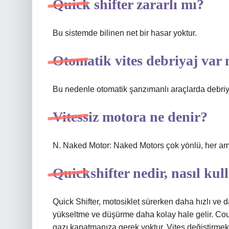
Quick shifter zararlı mı?
Bu sistemde bilinen net bir hasar yoktur.
Otomatik vites debriyaj var
Bu nedenle otomatik şanzımanlı araçlarda debriya
Vitessiz motora ne denir?
N. Naked Motor: Naked Motors çok yönlü, her ama
Quickshifter nedir, nasıl kull
Quick Shifter, motosiklet sürerken daha hızlı ve 
yükseltme ve düşürme daha kolay hale gelir. Couic
gazı kapatmanıza gerek yoktur. Vites değiştirmek i