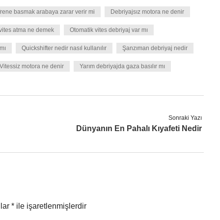
rene basmak arabaya zarar verir mi
Debriyajsız motora ne denir
 vites atma ne demek
Otomatik vites debriyaj var mı
 mı
Quickshifter nedir nasıl kullanılır
Şanzıman debriyaj nedir
Vitessiz motora ne denir
Yarım debriyajda gaza basılır mı
Sonraki Yazı
Dünyanın En Pahalı Kıyafeti Nedir
nlar
*
ile işaretlenmişlerdir