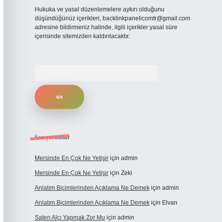
Hukuka ve yasal düzenlemelere aykırı olduğunu
düşündüğünüz içerikleri,
backlinkpanelicomtr@gmail.com
adresine bildirmeniz halinde, ilgili içerikler yasal süre
içerisinde sitemizden kaldırılacaktır.
Arama
Son yorumlar
Mersinde En Çok Ne Yetişir
için
admin
Mersinde En Çok Ne Yetişir
için
Zeki
Anlatım Biçimlerinden Açıklama Ne Demek
için
admin
Anlatım Biçimlerinden Açıklama Ne Demek
için
Elvan
Saten Alçı Yapmak Zor Mu
için
admin