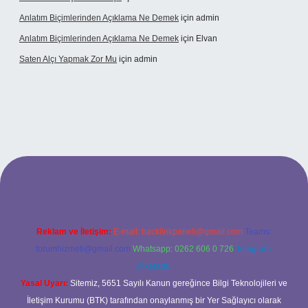
Anlatım Biçimlerinden Açıklama Ne Demek
için
admin
Anlatım Biçimlerinden Açıklama Ne Demek
için
Elvan
Saten Alçı Yapmak Zor Mu
için
admin
g/
Reklam ve İletişim:
E-mail:
backlinkpaneli@gmail.com
Teams:
forumhizmeti@gmail.com
Whatsapp: 0262 606 0 726
Telegram:
@karabul
Yasal Uyarı:
Sitemiz, 5651 Sayılı Kanun gereğince Bilgi Teknolojileri ve
İletişim Kurumu (BTK) tarafından onaylanmış bir Yer Sağlayıcı olarak