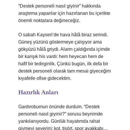
“Destek personeli nasıl giyinir” hakkında
araştırma yapanlar için hazırlanan bu içerikte
önemli noktalara değineceğiz.
O sabah Kayseri’de hava hâlâ biraz serindi.
Güneş yüzünü göstermeye çalışıyor ama
gökyüzü hâlâ griydi. Alarm çaldığında içimde
bir karışık his vardı: hem heyecan hem de
hafif bir tedirginlik. Çünkü bugün, ilk defa bir
destek personeli olarak tam mesai giyeceğim
kıyafetle ofise gidecektim.
Hazırlık Anları
Gardırobumun önünde durdum. “Destek
personeli nasıl giyinir?” sorusu beynimde
yankılanıyordu. Günlük hayatımda rahat
giymeyi severim; kot, tişört, spor ayakkabı…