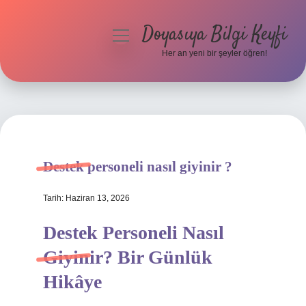
Doyasıya Bilgi Keyfi
menüyü
aç
Her an yeni bir şeyler öğren!
Anasayfa
Gizlilik Politikası
Yasal Uyarı
Destek personeli nasıl giyinir ?
Hakkımızda
Tarih: Haziran 13, 2026
Destek Personeli Nasıl
Giyinir? Bir Günlük
Hikâye