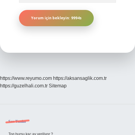
https://www.reyumo.com
https://aksansaglik.com.tr
https://guzelhali.com.tr
Sitemap
Sidebar
Son Yazılar
Tog bursu kaç ay veriliyor ?